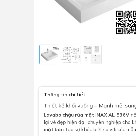
Sen t
Phụ kiện nhà vệ sinh
Combo 
chọn
Gương nhà vệ sinh - nhà tắm
Combo 
Máy sấy tay
Thông tin chi tiết
Combo 
Nắp bồn cầu
Thiết kế khối vuông – Mạnh mẽ, san
Combo
Nắp điện tử
Lavabo chậu rửa mặt
INAX AL-536V
nổ
mặt tr
lại vẻ đẹp hiện đại, chuyên nghiệp cho 
Combo 
mặt bàn
, tạo sự khác biệt so với các m