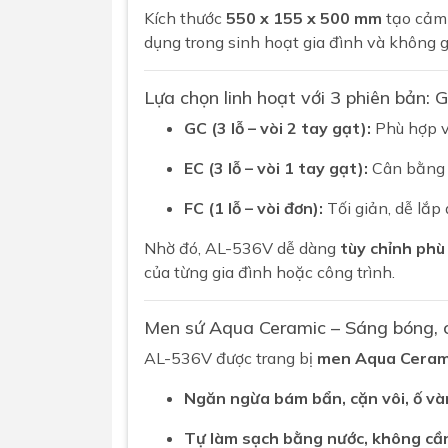
Kích thước
550 x 155 x 500 mm
tạo cảm 
dụng trong sinh hoạt gia đình và không 
Lựa chọn linh hoạt với 3 phiên bản: 
GC (3 lỗ – vòi 2 tay gạt):
Phù hợp vớ
EC (3 lỗ – vòi 1 tay gạt):
Cân bằng g
FC (1 lỗ – vòi đơn):
Tối giản, dễ lắp 
Nhờ đó, AL-536V dễ dàng
tùy chỉnh phù
của từng gia đình hoặc công trình.
Men sứ Aqua Ceramic – Sáng bóng, 
AL-536V được trang bị
men Aqua Cerami
Ngăn ngừa bám bẩn, cặn vôi, ố v
Tự làm sạch bằng nước, không cầ