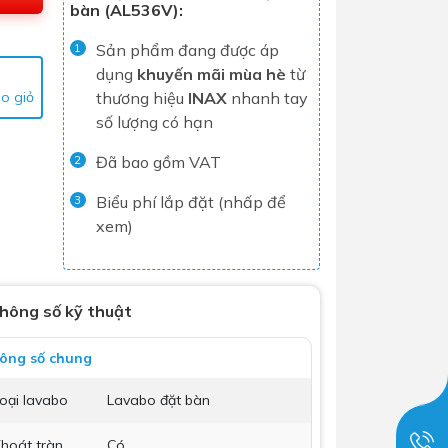
bàn (AL536V):
Tủ lạnh
Sản phẩm đang được áp
1
Máy rửa chén
dụng
khuyến mãi mùa hè
từ
Nồi chiên không dầu
o giỏ
thương hiệu
INAX
nhanh tay
số lượng có hạn
Nồi cơm điện
Gia dụng
Đã bao gồm VAT
2
Biểu phí lắp đặt (nhấp để
3
xem)
Dịch Vụ Lắp Đặt Thiết Bị Nhà Bếp
Lộc Nghi Cần Thơ – Chuyên
Nghiệp và Tận Tâm
hông số kỹ thuật
Dịch Vụ Lắp Đặt Thiết Bị Ngành
Nước Lộc Nghi Cần Thơ – Chuyên
ông số chung
Nghiệp & Uy Tín
Dịch Vụ Lắp Đặt Sen Vòi và Phụ
oại lavabo
Lavabo đặt bàn
Kiện Nhà Tắm Lộc Nghi Cần Thơ –
Chuyên Nghiệp và Tận Tâm
hoát tràn
Có