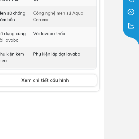
Dịch Vụ Lắp Đặt Bồn Cầu &
en sứ chống
Công nghệ men sứ Aqua
Lavabo Lộc Nghi Cần Thơ –
ám bẩn
Ceramic
Chuyên Nghiệp & Tận Tâm
ử dụng cùng
Vòi lavabo thấp
òi lavabo
hụ kiện kèm
Phụ kiện lắp đặt lavabo
heo
òi lavabo
Không bao gồm
Xem chi tiết cấu hình
ộ xả
Không bao gồm
ích thước
550x155x500 mm
ảo hành
Nhấp để xem chính sách bảo
hành