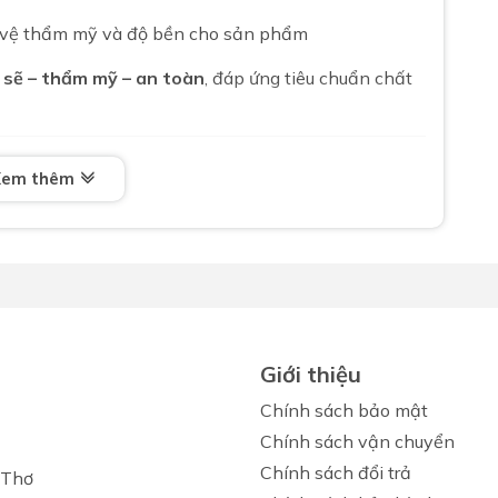
 vệ thẩm mỹ và độ bền cho sản phẩm
 sẽ – thẩm mỹ – an toàn
, đáp ứng tiêu chuẩn chất
iện dụng
Xem thêm
ng minh
, mang lại:
 vòi
hại do nước
a cho người sử dụng
Giới thiệu
hất lượng Nhật Bản
Chính sách bảo mật
cao cấp
, nung ở nhiệt độ cao, bề mặt trơn bóng và có
Chính sách vận chuyển
Chính sách đổi trả
 Thơ