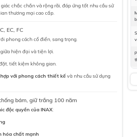
giác chắc chắn và rộng rãi, đáp ứng tốt nhu cầu sử
gian thương mại cao cấp.
M
b
GC, EC, FC
S
i phong cách cổ điển, sang trọng.
v
iữa hiện đại và tiện lợi.
P
t
đặt, tiết kiệm không gian.
V
 hợp với phong cách thiết kế
và nhu cầu sử dụng
B
chống bám, giữ trắng 100 năm
K
c độc quyền của INAX
:
B
àng
n hóa chất mạnh