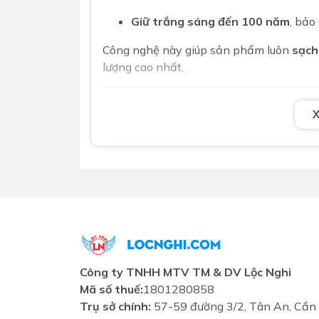
Giữ trắng sáng đến 100 năm
, bảo
Công nghệ này giúp sản phẩm luôn
sạch
lượng cao nhất.
Lỗ thoát tràn tinh tế – An toàn và t
Sản phẩm được tích hợp
lỗ xả tràn thô
Khả năng chống tràn khi quên tắt
Bảo vệ bàn đá và tủ chậu khỏi hư 
Đảm bảo vệ sinh và an toàn tối đ
Chất liệu sứ cao cấp – Chuẩn mực c
Công ty TNHH MTV TM & DV Lộc Nghi
Sản phẩm được sản xuất từ
sứ vệ sinh 
Mã số thuế:
1801280858
độ cứng vượt trội:
Trụ sở chính:
57-59 đường 3/2, Tân An, Cần