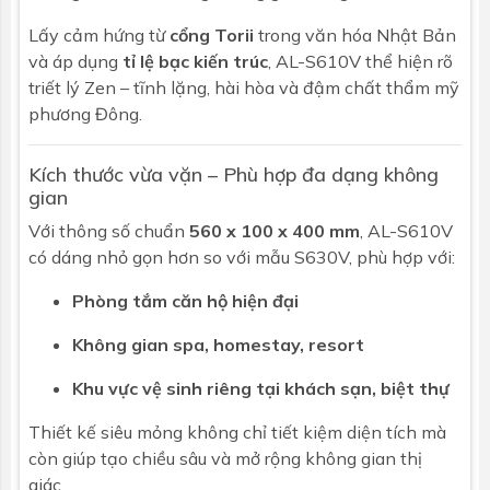
Lấy cảm hứng từ
cổng Torii
trong văn hóa Nhật Bản
và áp dụng
tỉ lệ bạc kiến trúc
, AL-S610V thể hiện rõ
triết lý Zen – tĩnh lặng, hài hòa và đậm chất thẩm mỹ
phương Đông.
Kích thước vừa vặn – Phù hợp đa dạng không
gian
Với thông số chuẩn
560 x 100 x 400 mm
, AL-S610V
có dáng nhỏ gọn hơn so với mẫu S630V, phù hợp với:
Phòng tắm căn hộ hiện đại
Không gian spa, homestay, resort
Khu vực vệ sinh riêng tại khách sạn, biệt thự
Thiết kế siêu mỏng không chỉ tiết kiệm diện tích mà
còn giúp tạo chiều sâu và mở rộng không gian thị
giác.