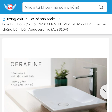
Trang chủ
/
Tất cả sản phẩm
/
Lavabo chậu rửa mặt INAX CERAFINE AL-S610V đặt bàn men sứ
chống bám bẩn Aquaceramic (ALS610V)