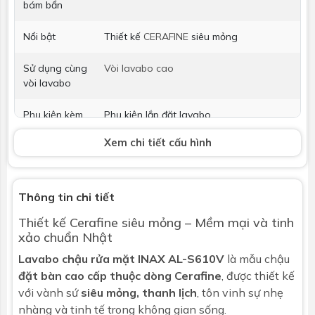
bám bẩn
Nổi bật
Thiết kế
CERAFINE
siêu mỏng
Sử dụng cùng
Vòi lavabo cao
vòi lavabo
Phụ kiện kèm
Phụ kiện lắp đặt lavabo
theo
Xem chi tiết cấu hình
Vòi lavabo
Không bao gồm
Bộ xả
Bao gồm chụp nút xả bắng sứ, không
Thông tin chi tiết
bao gồm nút xả và co chữ P
Thiết kế Cerafine siêu mỏng – Mềm mại và tinh
xảo chuẩn Nhật
Kích thước
560x100x400 mm
Lavabo chậu rửa mặt
INAX AL-S610V
là mẫu chậu
Bảo hành
Nhấp để xem chính sách bảo hành
đặt bàn cao cấp thuộc dòng Cerafine
, được thiết kế
với vành sứ
siêu mỏng, thanh lịch
, tôn vinh sự nhẹ
nhàng và tinh tế trong không gian sống.