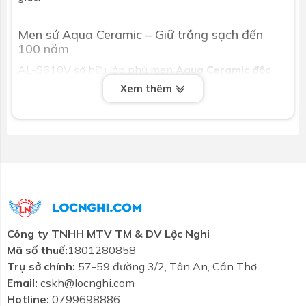
Men sứ Aqua Ceramic – Giữ trắng sạch đến
100 năm
AL-S610V sở hữu lớp phủ men
Aqua Ceramic độc
quyền từ INAX
, với nhiều ưu điểm vượt trội:
Xem thêm
Chống bám bẩn, chống cặn nước, vết ố vàng
Bề mặt sáng bóng dài lâu mà không cần hóa
chất mạnh
Duy trì độ trắng sạch đến 100 năm
Đây là lựa chọn hoàn hảo cho những ai yêu cầu
vệ
sinh dễ dàng, độ bền cao và thẩm mỹ vượt thời
Công ty TNHH MTV TM & DV Lộc Nghi
gian
.
Mã số thuế:
1801280858
Trụ sở chính:
57-59 đường 3/2, Tân An, Cần Thơ
Nút nhấn xả bằng sứ – Tối giản và sang trọng
Email:
cskh@locnghi.com
đồng bộ
Hotline:
0799698886