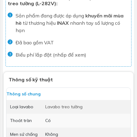
treo tường (L-282V):
Sản phẩm đang được áp dụng
khuyến mãi mùa
1
hè
từ thương hiệu
INAX
nhanh tay số lượng có
hạn
Đã bao gồm VAT
2
Biểu phí lắp đặt (nhấp để xem)
3
Thông số kỹ thuật
Thông số chung
Loại lavabo
Lavabo treo tường
Thoát tràn
Có
Men sứ chống
Không