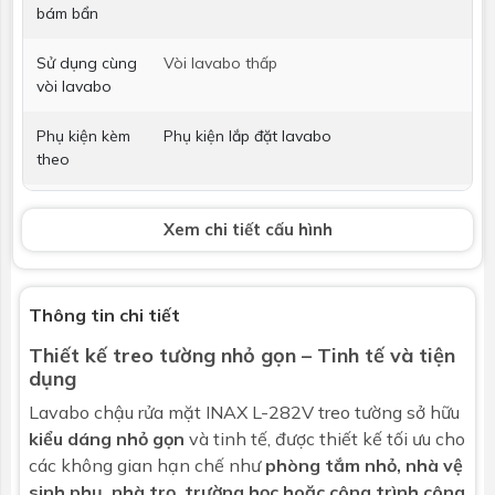
bám bẩn
Sử dụng cùng
Vòi lavabo thấp
vòi lavabo
Phụ kiện kèm
Phụ kiện lắp đặt lavabo
theo
Vòi lavabo
Không bao gồm
Xem chi tiết cấu hình
Bộ xả
Không bao gồm
Kích thước
400x184x410 mm
Thông tin chi tiết
Thiết kế treo tường nhỏ gọn – Tinh tế và tiện
Bảo hành
Nhấp để xem chính sách bảo hành
dụng
Lavabo chậu rửa mặt
INAX L-282V treo tường sở hữu
kiểu dáng nhỏ gọn
và tinh tế, được thiết kế tối ưu cho
các không gian hạn chế như
phòng tắm nhỏ, nhà vệ
sinh phụ, nhà trọ, trường học hoặc công trình công