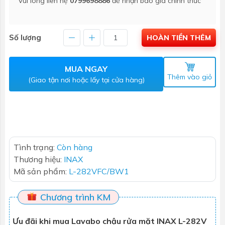
Vui lòng liên hệ
0799698886
để nhận báo giá chính thức
Số lượng
HOÀN TIỀN THÊM
MUA NGAY
Thêm vào giỏ
(Giao tận nơi hoặc lấy tại cửa hàng)
Tình trạng:
Còn hàng
Thương hiệu:
INAX
Mã sản phẩm:
L-282VFC/BW1
Chương trình KM
Ưu đãi khi mua Lavabo chậu rửa mặt INAX L-282V