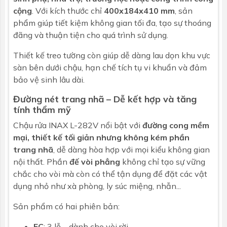
cộng
. Với kích thước chỉ
400x184x410 mm
, sản
phẩm giúp tiết kiệm không gian tối đa, tạo sự thoáng
đãng và thuận tiện cho quá trình sử dụng.
Thiết kế treo tường còn giúp dễ dàng lau dọn khu vực
sàn bên dưới chậu, hạn chế tích tụ vi khuẩn và đảm
bảo vệ sinh lâu dài.
Đường nét trang nhã – Dễ kết hợp và tăng
tính thẩm mỹ
Chậu rửa INAX L-282V nổi bật với
đường cong mềm
mại, thiết kế tối giản nhưng không kém phần
trang nhã
, dễ dàng hòa hợp với mọi kiểu không gian
nội thất. Phần
đế vòi phẳng
không chỉ tạo sự vững
chắc cho vòi mà còn có thể tận dụng để đặt các vật
dụng nhỏ như xà phòng, ly súc miệng, nhẫn...
Sản phẩm có hai phiên bản:
EC
: 3 lỗ – dành cho vòi rời