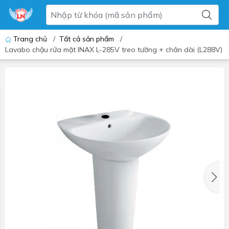
Trang chủ
/
Tất cả sản phẩm
/
Lavabo chậu rửa mặt INAX L-285V treo tường + chân dài (L288V)