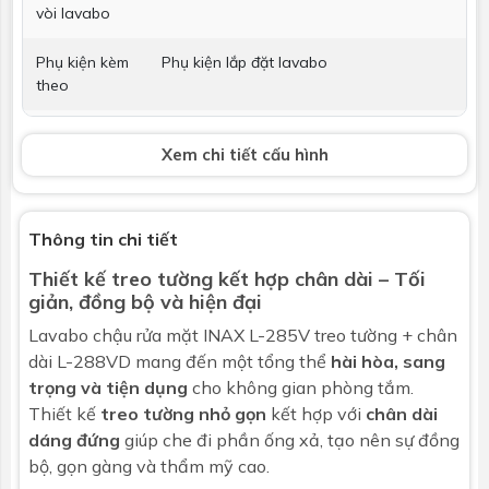
vòi lavabo
Phụ kiện kèm
Phụ kiện lắp đặt lavabo
theo
Vòi lavabo
Không bao gồm
Xem chi tiết cấu hình
Bộ xả
Không bao gồm
Kích thước
497x176x435 mm
Thông tin chi tiết
Thiết kế treo tường kết hợp chân dài – Tối
Bảo hành
Nhấp để xem chính sách bảo hành
giản, đồng bộ và hiện đại
Chân chậu
Lavabo chậu rửa mặt
INAX L-285V treo tường + chân
dài L-288VD mang đến một tổng thể
hài hòa, sang
Loại chân
Chân dài L-288VD
trọng và tiện dụng
cho không gian phòng tắm.
Thiết kế
treo tường nhỏ gọn
kết hợp với
chân dài
Men sứ chống
Không
dáng đứng
giúp che đi phần ống xả, tạo nên sự đồng
bám bẩn
bộ, gọn gàng và thẩm mỹ cao.