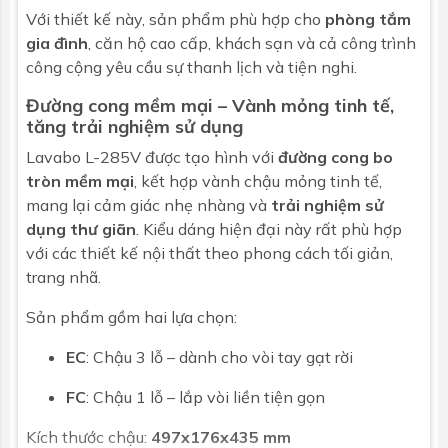
Kích thước
435x783x497 mm
Với thiết kế này, sản phẩm phù hợp cho
phòng tắm
gia đình
, căn hộ cao cấp, khách sạn và cả công trình
Bảo hành
Nhấp để xem chính sách bảo hành
công cộng yêu cầu sự thanh lịch và tiện nghi.
Đường cong mềm mại – Vành mỏng tinh tế,
tăng trải nghiệm sử dụng
Lavabo L-285V được tạo hình với
đường cong bo
tròn mềm mại
, kết hợp vành chậu mỏng tinh tế,
mang lại cảm giác nhẹ nhàng và
trải nghiệm sử
dụng thư giãn
. Kiểu dáng hiện đại này rất phù hợp
với các thiết kế nội thất theo phong cách tối giản,
trang nhã.
Sản phẩm gồm hai lựa chọn:
EC
: Chậu 3 lỗ – dành cho vòi tay gạt rời
FC
: Chậu 1 lỗ – lắp vòi liền tiện gọn
Kích thước chậu:
497x176x435 mm