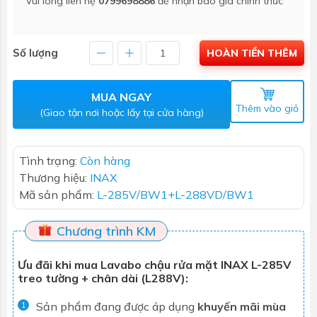
Vui lòng liên hệ
0799698886
để nhận báo giá chính thức
Số lượng
HOÀN TIỀN THÊM
MUA NGAY
Thêm vào giỏ
(Giao tận nơi hoặc lấy tại cửa hàng)
Tình trạng:
Còn hàng
Thương hiệu:
INAX
Mã sản phẩm:
L-285V/BW1+L-288VD/BW1
Chương trình KM
Ưu đãi khi mua Lavabo chậu rửa mặt INAX L-285V
treo tường + chân dài (L288V):
Sản phẩm đang được áp dụng
khuyến mãi mùa
1