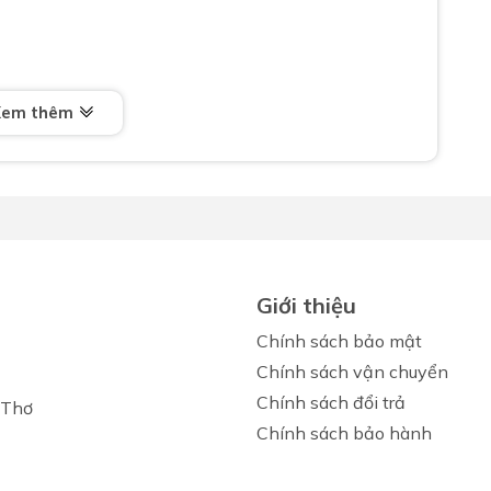
Xem thêm
36CS#W
không gian phòng tắm nhỏ
bóng lâu dài
Giới thiệu
Chính sách bảo mật
Chính sách vận chuyển
OTO LHT236CS#W
Chính sách đổi trả
 Thơ
Chính sách bảo hành
 và đầy đủ lỗ kỹ thuật, chậu dễ lắp đặt ở nhiều