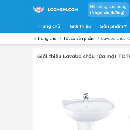
Hệ thống cửa hàng
(Nhận chỉ đường)
Trang chủ
Giới thiệu
Sản phẩm
Trang chủ
/
Tất cả sản phẩm
/
Lavabo chậu r
Giới thiệu Lavabo chậu rửa mặt TO
Bồn cầu
Bồn t
Thiết bị nhà tiểu
Phòng
Lavabo - Chậu rửa mặt
Sen t
Vòi lavabo
Vòi s
Vòi chậu - vòi hồ - vòi gắn tường
Máy t
Máy sấy tay
Phụ k
Lavabo tủ - Lavabo kính
Chậu 
Sen t