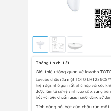
Sen t
Phụ kiện nhà vệ sinh
Combo 
Thông tin chi tiết
chọn
Gương nhà vệ sinh - nhà tắm
Giới thiệu tổng quan về
lavabo
TOTO
Combo 
Máy sấy tay
Lavabo chậu rửa mặt TOTO LHT236CS#
Combo 
Nắp bồn cầu
hiện đại, nhỏ gọn, rất phù hợp với các k
Combo
Nắp điện tử
được làm từ sứ vệ sinh cao cấp, sáng bóng,
mặt tr
bắt vòi tiêu chuẩn giúp người dùng sử dụn
Combo 
Tính năng nổi bật của chậu rửa mặt