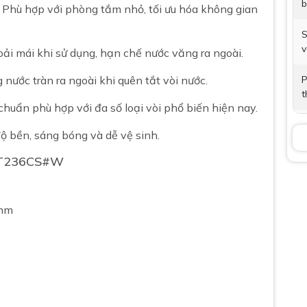
b
: Phù hợp với phòng tắm nhỏ, tối ưu hóa không gian
S
v
ải mái khi sử dụng, hạn chế nước văng ra ngoài.
g nước tràn ra ngoài khi quên tắt vòi nước.
P
t
 chuẩn phù hợp với đa số loại vòi phổ biến hiện nay.
V
ộ bền, sáng bóng và dễ vệ sinh.
B
LHT236CS#W
K
 mm
B