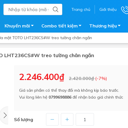
Trang chủ
Giới thiệu
Khuyến mãi
Combo tiết kiệm
Thương hiệu
ửa mặt TOTO LHT236CS#W treo tường chân ngắn
TO LHT236CS#W treo tường chân ngắn
ắm
Bồn nước
 tắm kính
Máy nước nóng năng lượng 
2.246.400₫
2.420.000₫
(-7%)
trời
ắm đứng
Bồn bảo ôn
en tắm
Giá sản phẩm có thể thay đổi mà không kịp báo trước.
Bồn nhựa tự hoại
Vui lòng liên hệ
0799698886
để nhận báo giá chính thức
ắm nước nóng điện
Máy bơm tăng áp
iện nhà tắm
Vòi pha nóng lạnh
giặt
Số lượng
Vật tư
ắm âm tường