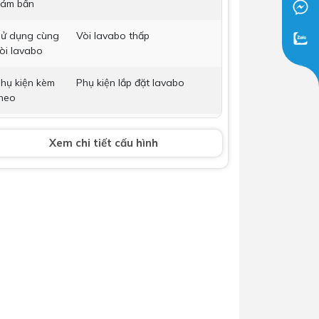
ám bẩn
Dịch Vụ Lắp Đặt Bồn Cầu &
ử dụng cùng
Lavabo Lộc Nghi Cần Thơ –
Vòi lavabo thấp
òi lavabo
Chuyên Nghiệp & Tận Tâm
hụ kiện kèm
Phụ kiện lắp đặt lavabo
heo
òi lavabo
Không bao gồm
Xem chi tiết cấu hình
ộ xả
Không bao gồm
ích thước
L465 x W530 x H535 (mm)
ảo hành
Nhấp để xem chính sách bảo
hành