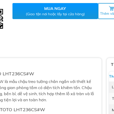
Máy nước nóng gián tiếp
ắm
MUA NGAY
Thêm và
(Giao tận nơi hoặc lấy tại cửa hàng)
thiết bị vệ sinh Lộc Nghi lựa
T
 LHT236CS#W
bồn cầu nhà trọ giá rẻ
Th
W là mẫu
chậu treo tường
chân ngắn với thiết kế
thiết bị vệ sinh chính hãng
L
hông gian phòng tắm có diện tích khiêm tốn. Chậu
 Máy nước nóng năng lượng
 bền bỉ, dễ vệ sinh, tích hợp thêm lỗ xả tràn và lỗ
ời
T
g tiện lợi và an toàn hơn.
thiết bị vệ sinh cao cấp
TOTO
LHT236CS#W
M