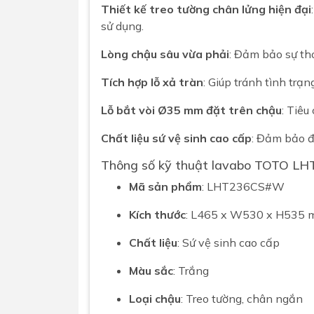
Thiết kế treo tường chân lửng hiện đại
sử dụng.
Lòng chậu sâu vừa phải
: Đảm bảo sự tho
Tích hợp lỗ xả tràn
: Giúp tránh tình trạn
Lỗ bắt vòi Ø35 mm đặt trên chậu
: Tiêu
Chất liệu sứ vệ sinh cao cấp
: Đảm bảo đ
Thông số kỹ thuật lavabo TOTO 
Mã sản phẩm
: LHT236CS#W
Kích thước
: L465 x W530 x H535
Chất liệu
: Sứ vệ sinh cao cấp
Màu sắc
: Trắng
Loại chậu
: Treo tường, chân ngắn