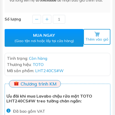
Vui lòng liên hệ
0799698886
để nhận báo giá chính thức
Số lượng
MUA NGAY
Thêm vào giỏ
(Giao tận nơi hoặc lấy tại cửa hàng)
Tình trạng:
Còn hàng
Thương hiệu:
TOTO
Mã sản phẩm:
LHT240CS#W
Chương trình KM
Ưu đãi khi mua Lavabo chậu rửa mặt TOTO
LHT240CS#W treo tường chân ngắn:
Đã bao gồm VAT
1