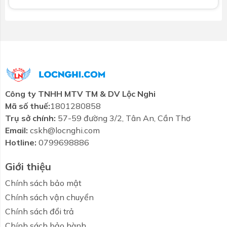
Màu sắc
: Trắng
Loại chậu
: Treo tường, chân ngắn
Lỗ thoát tràn
: Có
Ưu điểm của chậu rửa TOTO LHT240CS#W
Gọn gàng, dễ lắp đặt và bảo trì
Công ty TNHH MTV TM & DV Lộc Nghi
Mã số thuế:
1801280858
Phù hợp với nhà vệ sinh phụ, phòng tắm nhỏ
Trụ sở chính:
57-59 đường 3/2, Tân An, Cần Thơ
Chất liệu bền, bề mặt sáng đẹp lâu dài
Email:
cskh@locnghi.com
Hotline:
0799698886
Tăng tính thẩm mỹ và tiện nghi cho không gian
Giới thiệu
Câu hỏi thường gặp về lavabo TOTO
LHT240CS#W
Chính sách bảo mật
Chậu có dễ lắp đặt không?
Chính sách vận chuyển
Có. Thiết kế đơn giản phù hợp với nhiều loại tường và
Chính sách đổi trả
vị trí lắp đặt khác nhau.
Chính sách bảo hành