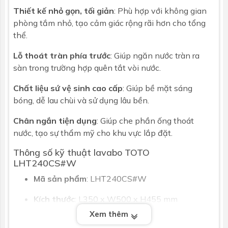
Thiết kế nhỏ gọn, tối giản
: Phù hợp với không gian
phòng tắm nhỏ, tạo cảm giác rộng rãi hơn cho tổng
thể.
Lỗ thoát tràn phía trước
: Giúp ngăn nước tràn ra
sàn trong trường hợp quên tắt vòi nước.
Chất liệu sứ vệ sinh cao cấp
: Giúp bề mặt sáng
bóng, dễ lau chùi và sử dụng lâu bền.
Chân ngắn tiện dụng
: Giúp che phần ống thoát
nước, tạo sự thẩm mỹ cho khu vực lắp đặt.
Thông số kỹ thuật lavabo TOTO
LHT240CS#W
Mã sản phẩm
: LHT240CS#W
Kích thước
: L350 x W500 x H455 mm
Xem thêm
Chất liệu
: Sứ vệ sinh cao cấp