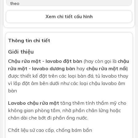
theo
Xem chi tiết cấu hình
Vòi lavabo
Không bao gồm
Bộ xả
Không
Thông tin chi tiết
Kích thước
L380 x W550 x H167 mm
Giới thiệu
Bảo hành
Nhấp để xem chính sách bảo hành
Chậu rửa mặt - lavabo đặt bàn
(hay còn gọi là
chậu
rửa mặt - lavabo dương bàn
hay
chậu rửa mặt nổi
)
được thiết kế đặt trên các loại bàn đá, tủ lavabo thay
vì lắp đặt âm bên dưới như các loại chậu lavabo âm
bàn
Lavabo chậu rửa mặt
tăng thêm tính thẩm mỹ cho
không gian phòng tắm, nhờ phần chân lửng hoặc
chân dài che bớt đi phần ống nước.
Chất liệu sứ cao cấp, chống bám bẩn