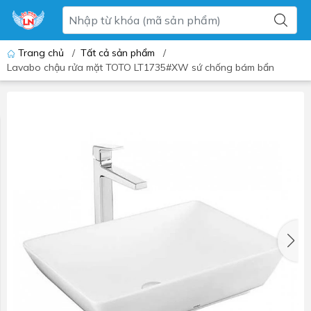
Trang chủ
/
Tất cả sản phẩm
/
Lavabo chậu rửa mặt TOTO LT1735#XW sứ chống bám bẩn