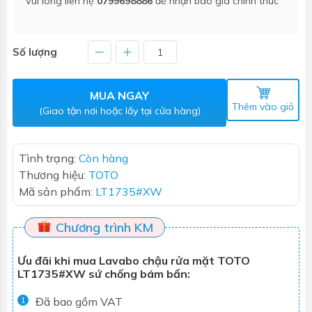
Vui lòng liên hệ
0799698886
để nhận báo giá chính thức
Số lượng
MUA NGAY
Thêm vào giỏ
(Giao tận nơi hoặc lấy tại cửa hàng)
Tình trạng:
Còn hàng
Thương hiệu:
TOTO
Mã sản phẩm:
LT1735#XW
Chương trình KM
Ưu đãi khi mua Lavabo chậu rửa mặt TOTO
LT1735#XW sứ chống bám bẩn:
Đã bao gồm VAT
1