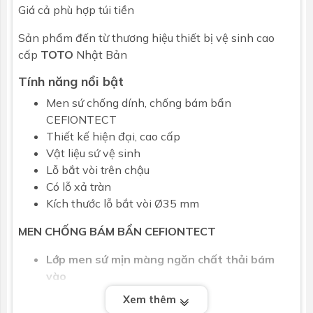
Giá cả phù hợp túi tiền
Sản phẩm đến từ thương hiệu thiết bị vệ sinh cao
cấp
TOTO
Nhật Bản
Tính năng nổi bật
Men sứ chống dính, chống bám bẩn
CEFIONTECT
Thiết kế hiện đại, cao cấp
Vật liệu sứ vệ sinh
Lỗ bắt vòi trên chậu
Có lỗ xả tràn
Kích thước lỗ bắt vòi Ø35 mm
MEN CHỐNG BÁM BẨN
CEFIONTECT
Lớp men sứ mịn màng ngăn chất thải bám
vào
Xem thêm
CEFIONTECT là lớp men sứ mịn màng được tráng