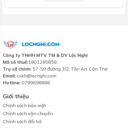
trên toàn bộ bề mặt bàn cầu. Lớp men tráng vô cùng
mịn màng này khiến cho chất thải không thể bám
vào bề mặt bàn cầu. Với độ bền cao, CEFIONTECT
đại diện cho vẻ đẹp bền bỉ và sạch sẽ.
Loại bỏ các khoảng trống siêu nhỏ - nơi chất thải
Công ty TNHH MTV TM & DV Lộc Nghi
thường bám vào
Mã số thuế:
1801280858
Trụ sở chính:
57-59 đường 3/2, Tân An, Cần Thơ
Lớp men thông thường có thể trông mịn màng khi
Email:
cskh@locnghi.com
nhìn bằng mắt, nhưng chúng có những khoảng trống
Hotline:
0799698886
mà chất thải, nấm mốc và vi khuẩn có thể ẩn náu.
Chỉ với một phần triệu milimet, các khoảng trống trên
Giới thiệu
bề mặt của CEFIONTECT nhỏ hơn nhiều so với kích
Chính sách bảo mật
thước chất thải.
Chính sách vận chuyển
Lớp men CEFIONTECT có tính ưa nước
Chính sách đổi trả