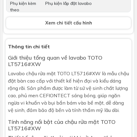
Phụ kiện kèm
Phụ kiện lắp đặt lavabo
theo
Xem chi tiết cấu hình
Vòi lavabo
Không bao gồm
Bộ xả
Không bao gồm
Thông tin chi tiết
Kích thước
L380 x W600 x H167 (mm)
Giới thiệu tổng quan về
lavabo
TOTO
LT5716#XW
Bảo hành
Nhấp để xem chính sách bảo hành
Lavabo chậu rửa mặt TOTO LT5716#XW là mẫu
chậu
đặt bàn
cao cấp với thiết kế hiện đại và kiểu dáng
rộng rãi. Sản phẩm được làm từ sứ vệ sinh chất lượng
cao, phủ men CEFIONTECT sáng bóng, giúp ngăn
ngừa vi khuẩn và bụi bẩn bám vào bề mặt, dễ dàng
vệ sinh, đảm bảo độ bền và tính thẩm mỹ lâu dài.
Tính năng nổi bật của chậu rửa mặt
TOTO
LT5716#XW