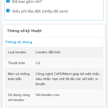
Đã bao gồm VAT
1
Biểu phí lắp đặt (nhấp để xem)
2
Thông số kỹ thuật
Thông số chung
Loại lavabo
Lavabo đặt bàn
Thoát tràn
Có
Men sứ chống
Công nghệ CeFIONtect giúp bề mặt chậu
bám bẩn
siêu nhẵn, hạn chế tối đa các vết bẩn, vi
khuẩn
Sử dụng cùng
Vòi lavabo cao
vòi lavabo