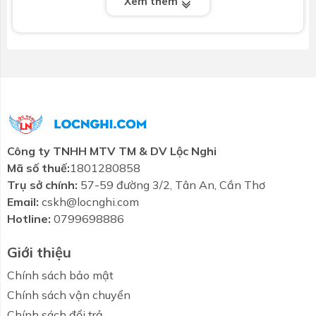
Xem thêm
Màu sắc
: Trắng
Loại chậu
: Đặt bàn
Men sứ
: CEFIONTECT chống bám bẩn
Lỗ thoát tràn
: Có
Kích thước lỗ bắt vòi
: Ø35 mm
Công ty TNHH MTV TM & DV Lộc Nghi
Vị trí lắp vòi
: Trên bàn
Mã số thuế:
1801280858
Trụ sở chính:
57-59 đường 3/2, Tân An, Cần Thơ
Ưu điểm của chậu rửa TOTO LT5716#XW
Email:
cskh@locnghi.com
Thiết kế rộng, tạo sự thoải mái cho người dùng
Hotline:
0799698886
Bề mặt sứ mịn, sáng, chống bám bẩn hiệu quả
Giới thiệu
Dễ kết hợp với các mẫu vòi chậu phổ biến
Chính sách bảo mật
Chính sách vận chuyển
Có lỗ thoát tràn đảm bảo an toàn khi sử dụng
Chính sách đổi trả