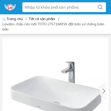
Trang chủ
/
Tất cả sản phẩm
/
Lavabo chậu rửa mặt TOTO LT5716#XW đặt bàn sứ chống bám
bẩn