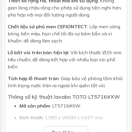
Thiết kế rộng rãi, thoải mái khi sử dụng
: Không
gian lòng chậu rộng cho phép sử dụng tiện nghi hơn,
phù hợp với mọi đối tượng người dùng.
Chất liệu sứ phủ men CEFIONTECT
: Lớp men sáng
bóng, bền màu, hạn chế tối đa sự bám bẩn và vi
khuẩn, dễ dàng làm sạch.
Lỗ bắt vòi trên bàn tiện lợi
: Với kích thước Ø35 mm
tiêu chuẩn, dễ dàng kết hợp với nhiều loại vòi phổ
biến.
Tích hợp lỗ thoát tràn
: Giúp bảo vệ phòng tắm khỏi
tình trạng nước tràn ra ngoài khi quên tắt vòi.
Thông số kỹ thuật lavabo TOTO LT5716#XW
Mã sản phẩm
: LT5716#XW
Kích thước
: L380 x W600 x H167 mm
Chất liệu
: Sứ vệ sinh cao cấp