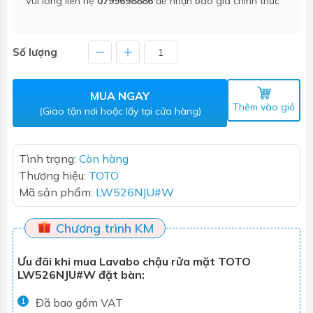
Vui lòng liên hệ
0799698886
để nhận báo giá chính thức
Số lượng
MUA NGAY
Thêm vào giỏ
(Giao tận nơi hoặc lấy tại cửa hàng)
Tình trạng:
Còn hàng
Thương hiệu:
TOTO
Mã sản phẩm:
LW526NJU#W
Chương trình KM
Ưu đãi khi mua Lavabo chậu rửa mặt TOTO
LW526NJU#W đặt bàn:
Đã bao gồm VAT
1