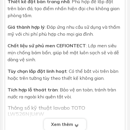
Thiết kế đặt bàn trang nhã
: Phù hợp để lắp đặt
trên bàn đá, tạo điểm nhấn hiện đại cho không gian
phòng tắm.
Giá thành hợp lý
: Đáp ứng nhu cầu sử dụng và thẩm
mỹ với chi phí phù hợp cho mọi gia đình.
Chất liệu sứ phủ men CEFIONTECT
: Lớp men siêu
mịn chống bám bẩn, giúp bề mặt luôn sạch sẽ và dễ
dàng vệ sinh.
Tùy chọn lắp đặt linh hoạt
: Có thể bắt vòi trên bàn
hoặc trên tường tùy theo thiết kế không gian.
Tích hợp lỗ thoát tràn
: Bảo vệ an toàn, tránh tràn
nước ra ngoài khi quên tắt vòi.
Thông số kỹ thuật lavabo TOTO
LW526NJU#W
Mã sản phẩm
: LW526NJU#W
Xem thêm