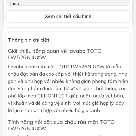
theo
Xem chi tiết cấu hình
Vòi lavabo
Không bao gồm
Bộ xả
Không bao gồm
Thông tin chi tiết
Kích thước
L430xW430xH177 (mm)
Giới thiệu tổng quan về
lavabo
TOTO
LW526NJU#W
Bảo hành
Nhấp để xem chính sách bảo hành
Lavabo chậu rửa mặt TOTO LW526NJU#W là mẫu
chậu đặt bàn
đá cao cấp với thiết kế trang trọng, nhỏ
gọn và phù hợp với nhiều không gian phòng tắm hiện
đại. Sản phẩm được làm từ sứ vệ sinh chất lượng cao,
phủ lớp men CEFIONTECT giúp ngăn ngừa vết bẩn,
vi khuẩn và dễ dàng vệ sinh. Với mức giá hợp lý, đây
là lựa chọn phù hợp với nhiều hộ gia đình.
Tính năng nổi bật của chậu rửa mặt
TOTO
LW526NJU#W