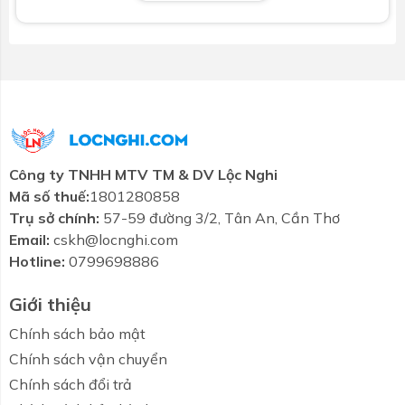
Kích thước
: L430 x W430 x H177 mm
Chất liệu
: Sứ vệ sinh cao cấp
Màu sắc
: Trắng
Loại chậu
: Đặt bàn
Men sứ
: CEFIONTECT chống bám bẩn
Công ty TNHH MTV TM & DV Lộc Nghi
Lỗ thoát tràn
: Có
Mã số thuế:
1801280858
Trụ sở chính:
57-59 đường 3/2, Tân An, Cần Thơ
Kích thước lỗ bắt vòi
: Ø35 mm
Email:
cskh@locnghi.com
Hotline:
0799698886
Vị trí lắp vòi
: Trên bàn hoặc trên tường
Ưu điểm của chậu rửa TOTO LW526NJU#W
Giới thiệu
Thiết kế tinh tế, thích hợp với không gian hiện
Chính sách bảo mật
đại và nhỏ gọn
Chính sách vận chuyển
Chính sách đổi trả
Chất liệu sứ bền đẹp, dễ vệ sinh