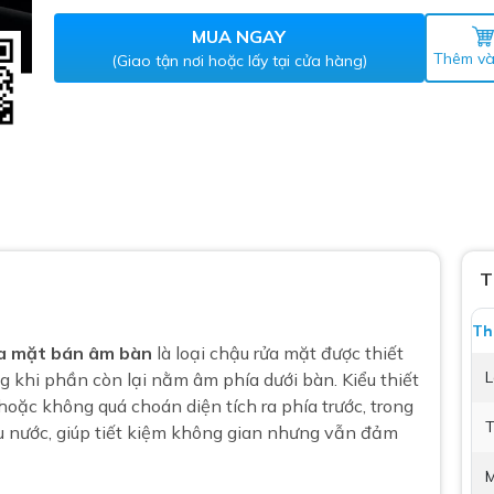
Máy nước nóng gián tiếp
ắm
MUA NGAY
Thêm và
(Giao tận nơi hoặc lấy tại cửa hàng)
thiết bị vệ sinh Lộc Nghi lựa
T
bồn cầu nhà trọ giá rẻ
Th
a mặt bán âm bàn
là loại
chậu rửa mặt
được thiết
thiết bị vệ sinh chính hãng
L
g khi phần còn lại nằm âm phía dưới bàn. Kiểu thiết
 Máy nước nóng năng lượng
oặc không quá choán diện tích ra phía trước, trong
ời
T
u nước, giúp tiết kiệm không gian nhưng vẫn đảm
thiết bị vệ sinh cao cấp
M