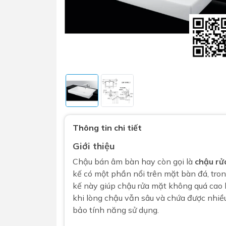
Sen t
Phụ kiện nhà vệ sinh
Combo 
Thông tin chi tiết
chọn
Gương nhà vệ sinh - nhà tắm
Giới thiệu
Combo 
Máy sấy tay
Chậu bán âm bàn hay còn gọi là
chậu rử
Combo 
Nắp bồn cầu
kế có một phần nổi trên mặt bàn đá, tron
Combo
Nắp điện tử
kế này giúp chậu rửa mặt không quá cao h
mặt tr
khi lòng chậu vẫn sâu và chứa được nhiề
Combo 
bảo tính năng sử dụng.