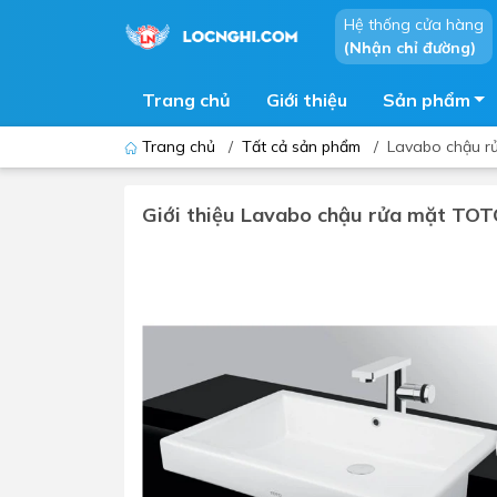
Hệ thống cửa hàng
(Nhận chỉ đường)
Trang chủ
Giới thiệu
Sản phẩm
Trang chủ
/
Tất cả sản phẩm
/
Lavabo chậu 
Giới thiệu Lavabo chậu rửa mặt T
Bồn cầu
Bồn t
Thiết bị nhà tiểu
Phòng
Lavabo - Chậu rửa mặt
Sen t
Vòi lavabo
Vòi s
Vòi chậu - vòi hồ - vòi gắn tường
Máy t
Máy sấy tay
Phụ k
Lavabo tủ - Lavabo kính
Chậu 
Sen t