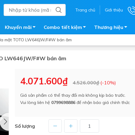
Trang chủ
Giới thiệu
Khuyến mãi
Combo tiết kiệm
Thương hiệu
rửa mặt TOTO LW646JW/F#W bán âm
OTO LW646JW/F#W bán âm
ắm
Bồn nước
 tắm kính
Máy nước nóng năng lượng 
4.071.600₫
4.526.000₫
(-10%)
trời
ắm đứng
Bồn bảo ôn
en tắm
Giá sản phẩm có thể thay đổi mà không kịp báo trước.
Bồn nhựa tự hoại
Vui lòng liên hệ
0799698886
để nhận báo giá chính thức
ắm nước nóng điện
Máy bơm tăng áp
iện nhà tắm
Vòi pha nóng lạnh
giặt
Số lượng
Vật tư
ắm âm tường