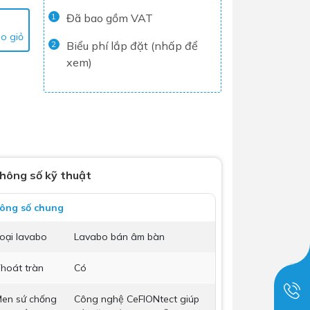
Đã bao gồm VAT
Tủ lạnh
1
o giỏ
Máy rửa chén
Biểu phí lắp đặt (nhấp để
2
xem)
Nồi chiên không dầu
Nồi cơm điện
Gia dụng
Dịch Vụ Lắp Đặt Thiết Bị Nhà Bếp
hông số kỹ thuật
Lộc Nghi Cần Thơ – Chuyên
Nghiệp và Tận Tâm
ông số chung
Dịch Vụ Lắp Đặt Thiết Bị Ngành
Nước Lộc Nghi Cần Thơ – Chuyên
oại lavabo
Lavabo bán âm bàn
Nghiệp & Uy Tín
hoát tràn
Có
Dịch Vụ Lắp Đặt Sen Vòi và Phụ
Kiện Nhà Tắm Lộc Nghi Cần Thơ –
en sứ chống
Công nghệ CeFIONtect giúp
Chuyên Nghiệp và Tận Tâm