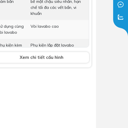
ám bẩn
bề mặt chậu siêu nhẵn, hạn
Dịch Vụ Lắp Đặt Bồn Cầu &
chế tối đa các vết bẩn, vi
khuẩn
Lavabo Lộc Nghi Cần Thơ –
Chuyên Nghiệp & Tận Tâm
ử dụng cùng
Vòi lavabo cao
òi lavabo
hụ kiện kèm
Phụ kiện lắp đặt lavabo
heo
Xem chi tiết cấu hình
òi lavabo
Không bao gồm
ộ xả
Không
ích thước
L400 x W600 x H155 (mm)
ảo hành
Nhấp để xem chính sách bảo
hành