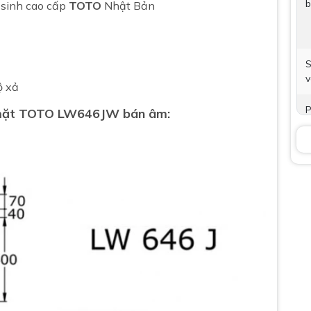
b
 sinh cao cấp
TOTO
Nhật Bản
S
v
ộ xả
P
 mặt TOTO LW646JW bán âm:
t
V
B
K
B