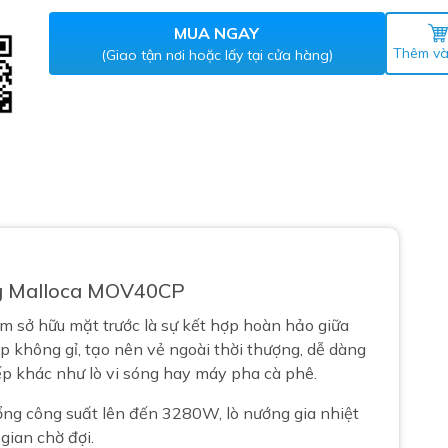
Máy nước nóng gián tiếp
ắm
MUA NGAY
Thêm và
(Giao tận nơi hoặc lấy tại cửa hàng)
thiết bị vệ sinh Lộc Nghi lựa
ng Malloca MOV40CP
bồn cầu nhà trọ giá rẻ
thiết bị vệ sinh chính hãng
 sở hữu mặt trước là sự kết hợp hoàn hảo giữa
p không gỉ, tạo nên vẻ ngoài thời thượng, dễ dàng
 Máy nước nóng năng lượng
bếp khác như lò vi sóng hay máy pha cà phê.
ời
thiết bị vệ sinh cao cấp
ổng công suất lên đến 3280W, lò nướng gia nhiệt
 gian chờ đợi.