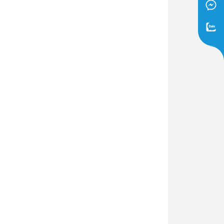
Dịch Vụ Lắp Đặt Bồn Cầu &
Lavabo Lộc Nghi Cần Thơ –
Chuyên Nghiệp & Tận Tâm