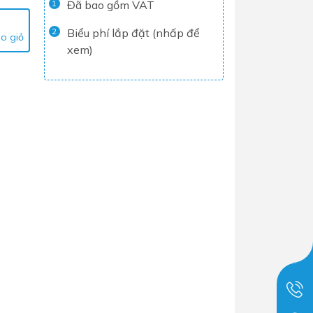
Đã bao gồm VAT
1
Tủ lạnh
Biểu phí lắp đặt (nhấp để
2
o giỏ
Máy rửa chén
xem)
Nồi chiên không dầu
Nồi cơm điện
Gia dụng
Dịch Vụ Lắp Đặt Thiết Bị Nhà Bếp
Lộc Nghi Cần Thơ – Chuyên
Nghiệp và Tận Tâm
Dịch Vụ Lắp Đặt Thiết Bị Ngành
Nước Lộc Nghi Cần Thơ – Chuyên
Nghiệp & Uy Tín
Dịch Vụ Lắp Đặt Sen Vòi và Phụ
Kiện Nhà Tắm Lộc Nghi Cần Thơ –
Chuyên Nghiệp và Tận Tâm