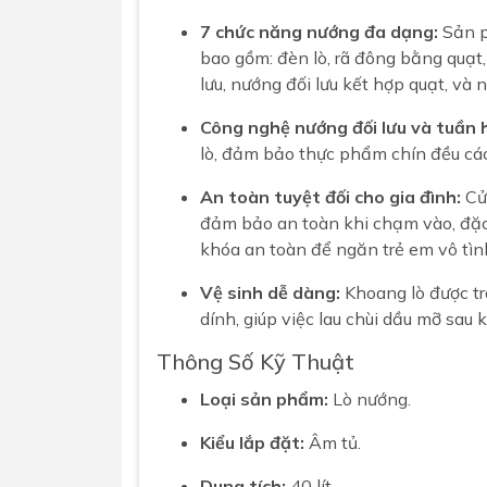
7 chức năng nướng đa dạng:
Sản p
bao gồm: đèn lò, rã đông bằng quạt,
lưu, nướng đối lưu kết hợp quạt, và
Công nghệ nướng đối lưu và tuần 
lò, đảm bảo thực phẩm chín đều các
An toàn tuyệt đối cho gia đình:
Cửa
đảm bảo an toàn khi chạm vào, đặc b
khóa an toàn để ngăn trẻ em vô tìn
Vệ sinh dễ dàng:
Khoang lò được tr
dính, giúp việc lau chùi dầu mỡ sau 
Thông Số Kỹ Thuật
Loại sản phẩm:
Lò nướng.
Kiểu lắp đặt:
Âm tủ.
Dung tích:
40 lít.