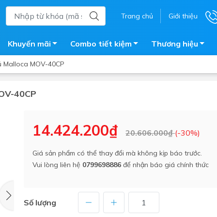
Trang chủ
Giới thiệu
Khuyến mãi
Combo tiết kiệm
Thương hiệu
ủ Malloca MOV-40CP
MOV-40CP
ắm
Bồn nước
 tắm kính
Máy nước nóng năng lượng 
14.424.200₫
20.606.000₫
(-30%)
trời
ắm đứng
Bồn bảo ôn
en tắm
Giá sản phẩm có thể thay đổi mà không kịp báo trước.
Bồn nhựa tự hoại
Vui lòng liên hệ
0799698886
để nhận báo giá chính thức
ắm nước nóng điện
Máy bơm tăng áp
iện nhà tắm
Vòi pha nóng lạnh
giặt
Số lượng
Vật tư
ắm âm tường