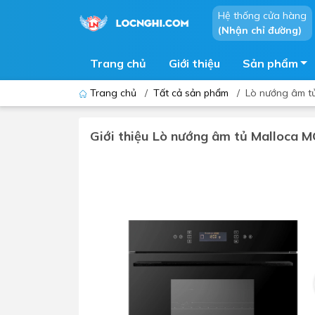
Hệ thống cửa hàng
(Nhận chỉ đường)
Trang chủ
Giới thiệu
Sản phẩm
Trang chủ
/
Tất cả sản phẩm
/
Lò nướng âm t
Giới thiệu Lò nướng âm tủ Malloca 
Bồn cầu
Bồn t
Thiết bị nhà tiểu
Phòng
Lavabo - Chậu rửa mặt
Sen t
Vòi lavabo
Vòi s
Vòi chậu - vòi hồ - vòi gắn tường
Máy t
Máy sấy tay
Phụ k
Lavabo tủ - Lavabo kính
Chậu 
Sen t