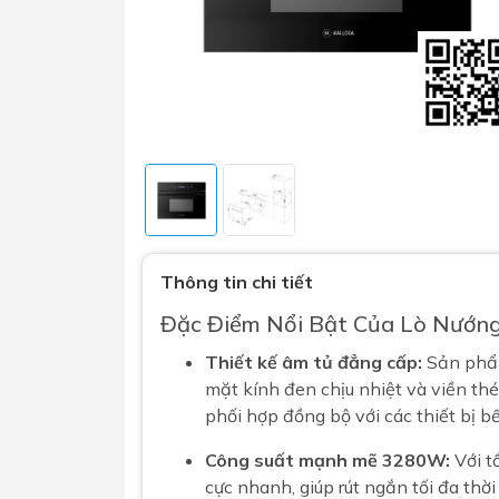
Sen t
Phụ kiện nhà vệ sinh
Combo 
Thông tin chi tiết
chọn
Gương nhà vệ sinh - nhà tắm
Đặc Điểm Nổi Bật Của Lò Nướ
Combo 
Máy sấy tay
Combo 
Thiết kế âm tủ đẳng cấp:
Sản phẩm
Nắp bồn cầu
mặt kính đen chịu nhiệt và viền thé
Combo
Nắp điện tử
phối hợp đồng bộ với các thiết bị 
mặt tr
Combo 
Công suất mạnh mẽ 3280W:
Với t
cực nhanh, giúp rút ngắn tối đa thời