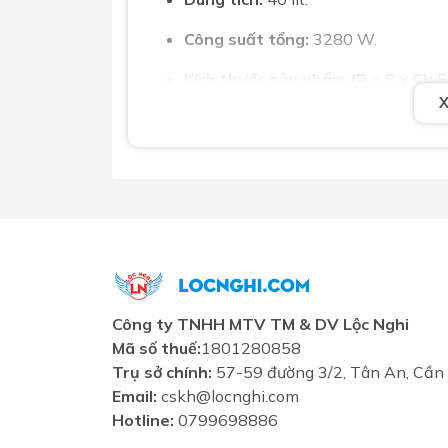
Công suất tổng:
3280 W.
Kích thước sản phẩm (R x S x C):
5
Dạng điều khiển:
Cảm ứng.
Phụ kiện đi kèm:
Khay hứng dầu mỡ, 
Bảo hành:
36 tháng.
Tại Sao Nên Mua Sản Phẩm Mal
Tại Showroom Lộc Nghi, chúng tôi cam k
chất lượng đảm bảo và dịch vụ bảo hành 
vấn và sở hữu lò nướng âm tủ Malloca 
Công ty TNHH MTV TM & DV Lộc Nghi
Mã số thuế:
1801280858
Trụ sở chính:
57-59 đường 3/2, Tân An, Cần
Email:
cskh@locnghi.com
Hotline:
0799698886