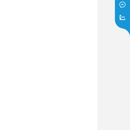
Dịch Vụ Lắp Đặt Bồn Cầu &
Lavabo Lộc Nghi Cần Thơ –
Chuyên Nghiệp & Tận Tâm