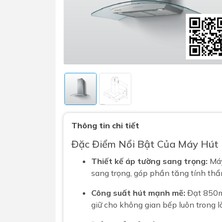
Sen t
Phụ kiện nhà vệ sinh
Combo 
Thông tin chi tiết
chọn
Gương nhà vệ sinh - nhà tắm
Đặc Điểm Nổi Bật Của Máy Hút
Combo 
Máy sấy tay
Combo 
Thiết kế áp tường sang trọng:
Máy
Nắp bồn cầu
sang trọng, góp phần tăng tính th
Combo
Nắp điện tử
mặt tr
Công suất hút mạnh mẽ:
Đạt 850m³
Combo 
giữ cho không gian bếp luôn trong l