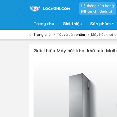
Hệ thống cửa hàng
(Nhận chỉ đường)
Trang chủ
Giới thiệu
Sản phẩm
Trang chủ
/
Tất cả sản phẩm
/
Máy hút khói 
Giới thiệu Máy hút khói khử mùi Ma
Bồn cầu
Bồn t
Thiết bị nhà tiểu
Phòng
Lavabo - Chậu rửa mặt
Sen t
Vòi lavabo
Vòi s
Vòi chậu - vòi hồ - vòi gắn tường
Máy t
Máy sấy tay
Phụ k
Lavabo tủ - Lavabo kính
Chậu 
Sen t