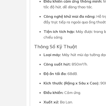
Điều khiển cảm ứng thông minh:
Má
tốc độ hút, dễ dàng thao tác.
Công nghệ khử mùi đa năng:
Hỗ tr
đẩy trực tiếp ra ngoài qua ống tho
Tiện ích tích hợp:
Máy được trang bị
chiếu sáng.
Thông Số Kỹ Thuật
Loại máy:
Máy hút mùi áp tường dạ
Công suất hút:
850m³/h.
Độ ồn tối đa:
68dB.
Kích thước (Rộng x Sâu x Cao):
900
Điều khiển:
Cảm ứng.
Xuất xứ:
Ba Lan.