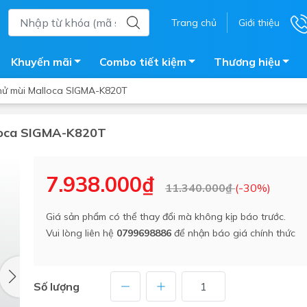
Trang chủ
Giới thiệu
Khuyến mãi
Combo tiết kiệm
Thương hiệu
khử mùi Malloca SIGMA-K820T
lloca SIGMA-K820T
ắm
Bồn nước
 tắm kính
Máy nước nóng năng lượng 
7.938.000₫
11.340.000₫
(-30%)
trời
ắm đứng
Bồn bảo ôn
en tắm
Giá sản phẩm có thể thay đổi mà không kịp báo trước.
Bồn nhựa tự hoại
Vui lòng liên hệ
0799698886
để nhận báo giá chính thức
ắm nước nóng điện
Máy bơm tăng áp
iện nhà tắm
Vòi pha nóng lạnh
giặt
Số lượng
Vật tư
ắm âm tường