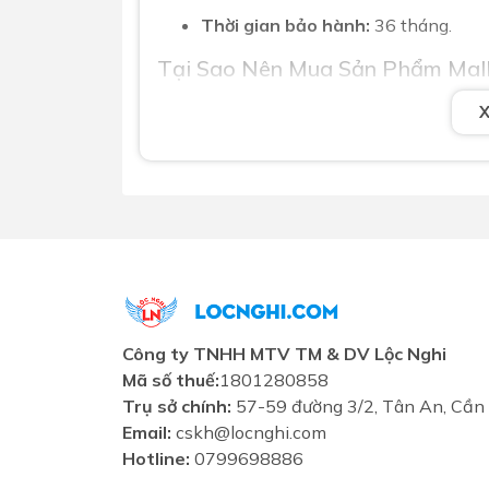
Thời gian bảo hành:
36 tháng.
Tại Sao Nên Mua Sản Phẩm Mal
Showroom Lộc Nghi cam kết cung cấp cá
bảo chất lượng với dịch vụ bảo hành chu 
và sở hữu máy hút mùi Malloca SIGMA-K8
Công ty TNHH MTV TM & DV Lộc Nghi
Mã số thuế:
1801280858
Trụ sở chính:
57-59 đường 3/2, Tân An, Cần
Email:
cskh@locnghi.com
Hotline:
0799698886