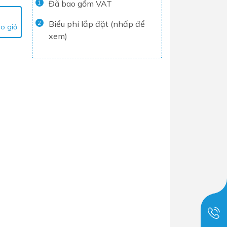
Đã bao gồm VAT
1
Tủ lạnh
Biểu phí lắp đặt (nhấp để
2
o giỏ
Máy rửa chén
xem)
Nồi chiên không dầu
Nồi cơm điện
Gia dụng
Dịch Vụ Lắp Đặt Thiết Bị Nhà Bếp
Lộc Nghi Cần Thơ – Chuyên
Nghiệp và Tận Tâm
Dịch Vụ Lắp Đặt Thiết Bị Ngành
Nước Lộc Nghi Cần Thơ – Chuyên
Nghiệp & Uy Tín
Dịch Vụ Lắp Đặt Sen Vòi và Phụ
Kiện Nhà Tắm Lộc Nghi Cần Thơ –
Chuyên Nghiệp và Tận Tâm