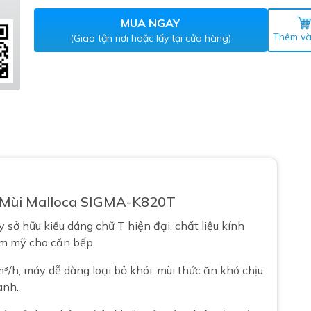
Máy nước nóng gián tiếp
ắm
MUA NGAY
Thêm và
(Giao tận nơi hoặc lấy tại cửa hàng)
thiết bị vệ sinh Lộc Nghi lựa
 Mùi Malloca SIGMA-K820T
bồn cầu nhà trọ giá rẻ
thiết bị vệ sinh chính hãng
 sở hữu kiểu dáng chữ T hiện đại, chất liệu kính
ẩm mỹ cho căn bếp.
 Máy nước nóng năng lượng
ời
/h, máy dễ dàng loại bỏ khói, mùi thức ăn khó chịu,
thiết bị vệ sinh cao cấp
ành.