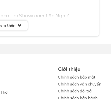
loca Tại Showroom Lộc Nghi?
c sản phẩm máy hút mùi Malloca chính hãng, đảm
Xem thêm
đáo. Hãy liên hệ ngay với chúng tôi để được tư vấn
20T với mức giá ưu đãi nhất!
Giới thiệu
Chính sách bảo mật
Chính sách vận chuyển
Chính sách đổi trả
 Thơ
Chính sách bảo hành