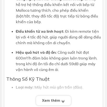
hỗ trợ hệ thống điều khiển kết nối với bếp từ
Malloca tương thích, cho phép điều khiển
(bật/tắt, thay đổi tốc độ) trực tiếp từ bảng điều
khiển của bếp.
Điều khiển từ xa linh hoạt:
Đi kèm remote tiện
lợi với 4 tốc độ hút, giúp người dùng dễ dàng điều
chỉnh mà không cần di chuyển.
Hiệu quả hút và độ ồn:
Công suất hút đạt
600m³/h đảm bảo không gian luôn trong lành,
trong khi độ ồn tối đa chỉ dưới 59dB giúp máy
vận hành vô cùng êm ái.
Thông Số Kỹ Thuật
Loại máy:
Máy hút mùi gắn trần (đảo).
Công suất hút:
600m³/h.
Xem thêm
Độ ồn tối đa:
59dB.