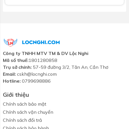
Kích thước (Rộng x Sâu):
900 x 566 mm.
Điều khiển:
Remote, Integra.
Xuất xứ:
Ý.
Thời gian bảo hành:
36 tháng.
Công ty TNHH MTV TM & DV Lộc Nghi
Tại Sao Nên Mua Sản Phẩm Malloca Tại
Mã số thuế:
1801280858
Showroom Lộc Nghi?
Trụ sở chính:
57-59 đường 3/2, Tân An, Cần Thơ
Showroom Lộc Nghi cam kết cung cấp các sản phẩm
Email:
cskh@locnghi.com
máy hút mùi Malloca chính hãng, đảm bảo chất lượng
Hotline:
0799698886
với dịch vụ bảo hành chu đáo. Hãy liên hệ ngay với
Giới thiệu
chúng tôi để được tư vấn và sở hữu máy hút mùi
Malloca ECLIPSE K600 với mức giá ưu đãi nhất!
Chính sách bảo mật
Chính sách vận chuyển
Chính sách đổi trả
Chính sách bảo hành