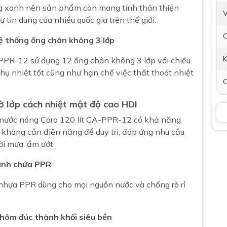
ng xanh nên sản phẩm còn mang tính thân thiện
V
 tin dùng của nhiều quốc gia trên thế giới.
hệ thống ống chân không 3 lớp
K
-PPR-12 sử dụng 12 ống chân không 3 lớp với chiều
ụ nhiệt tốt cũng như hạn chế việc thất thoát nhiệt
C
hờ lớp cách nhiệt mật độ cao HDI
H
 nước nóng Caro 120 lít CA-PPR-12 có khả năng
T
 không cần điện năng để duy trì, đáp ứng nhu cầu
c
ời mưa, ẩm ướt.
bình chứa PPR
B
nhựa PPR dùng cho mọi nguồn nước và chống rò rỉ
Th
L
nhôm đúc thành khối siêu bền