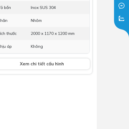
ỏ bồn
Dịch Vụ Lắp Đặt Bồn Cầu &
Inox SUS 304
Lavabo Lộc Nghi Cần Thơ –
Chân
Nhôm
Chuyên Nghiệp & Tận Tâm
ích thước
2000 x 1170 x 1200 mm
hịu áp
Không
ỗ trợ điện
Không
Xem chi tiết cấu hình
hanh Magie
Không
hống ăn
mòn
ảo hành
5 năm
u nhiệt
oại
Ống thủy tinh chân không 3
lớp: - Lớp truyền nhiệt - Lớp