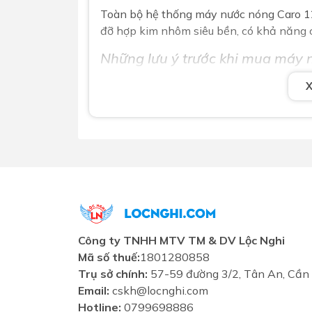
Toàn bộ hệ thống máy nước nóng
Caro
1
đỡ hợp kim nhôm siêu bền, có khả năng ch
Những lưu ý trước khi mua máy 
- Khảo sát vị trí lắp đặt máy có nắng t
tốt); Có bị vật cản nắng không (như cây 
đủ nguyên ngày hay chỉ được nửa buổi đ
- Nhà đã có bồn chứa nước chưa? Nếu ch
mặt trời phải có bồn chứa mới dùng được.
với máy, để đảm bảo áp lực nước đầu vào
- Chọn dung tích bình chứa nước phù hợp 
khoảng 30-50 lít/người/ngày tùy vào nhu
Công ty TNHH MTV TM & DV Lộc Nghi
Khuyến mãi chi tiết
Mã số thuế:
1801280858
Tặng phụ kiện lắp máy
Trụ sở chính:
57-59 đường 3/2, Tân An, Cần
Email:
cskh@locnghi.com
Hotline:
0799698886