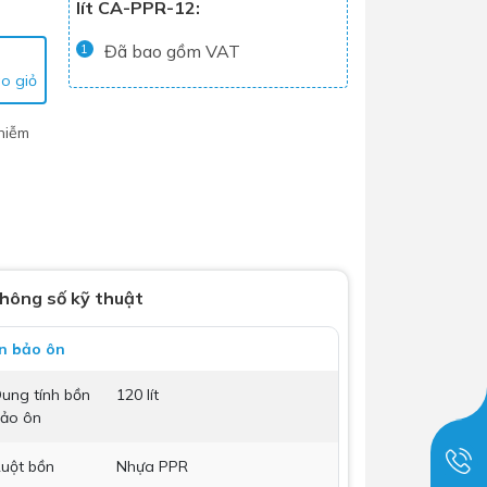
lít CA-PPR-12:
Tủ lạnh
Đã bao gồm VAT
1
Máy rửa chén
o giỏ
Nồi chiên không dầu
hiễm
Nồi cơm điện
Gia dụng
Dịch Vụ Lắp Đặt Thiết Bị Nhà Bếp
Lộc Nghi Cần Thơ – Chuyên
hông số kỹ thuật
Nghiệp và Tận Tâm
Dịch Vụ Lắp Đặt Thiết Bị Ngành
n bảo ôn
Nước Lộc Nghi Cần Thơ – Chuyên
Nghiệp & Uy Tín
ung tính bồn
120 lít
ảo ôn
Dịch Vụ Lắp Đặt Sen Vòi và Phụ
Kiện Nhà Tắm Lộc Nghi Cần Thơ –
uột bồn
Nhựa PPR
Chuyên Nghiệp và Tận Tâm