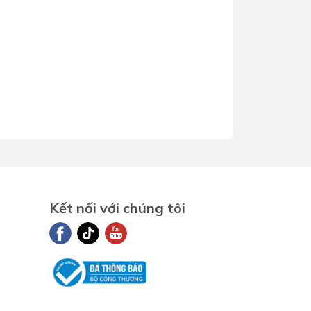
hấp thụ nhiệt - Lớp phản
quang
hiều dài
1800mm
ường kính
58mm
ố ống
12
Kết nối với chúng tôi