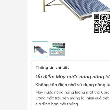
Sen t
Phụ kiện nhà vệ sinh
Combo 
chọn
Gương nhà vệ sinh - nhà tắm
Thông tin chi tiết
Combo 
Máy sấy tay
Ưu điểm
Máy nước nóng năng lư
Combo 
Nắp bồn cầu
Không tốn điện nhờ sử dụng năng l
Combo
Nắp điện tử
Máy nước nóng năng lượng mặt trời Car
mặt tr
lượng mặt trời nên mang lại hiệu quả tiết
Combo 
gia đình bạn mỗi tháng.