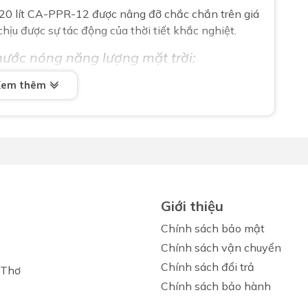
20 lít CA-PPR-12 được nâng đỡ chắc chắn trên giá
ịu được sự tác động của thời tiết khắc nghiệt.
nước nóng năng lượng mặt trời:
C
ốt không (thường hướng nam bắc là hướng đón nắng
Xem thêm
Đ
cối, bồn nước, nhà cao tầng khác…); Nắng có chiếu
ều có thể ảnh hưởng đến chất lượng nước nóng.
S
ưa thì cần lắp thêm vì máy nước nóng năng lượng
 Lưu ý là bồn này nên cao hơn từ 1.2 mét - 2 mét so
 ổn định.
với số lượng người sử dụng, cứ tính trung bình
Giới thiệu
 cầu sử dụng và dự trù những ngày không có nắng.
Chính sách bảo mật
Chính sách vận chuyển
Chính sách đổi trả
 Thơ
Chính sách bảo hành