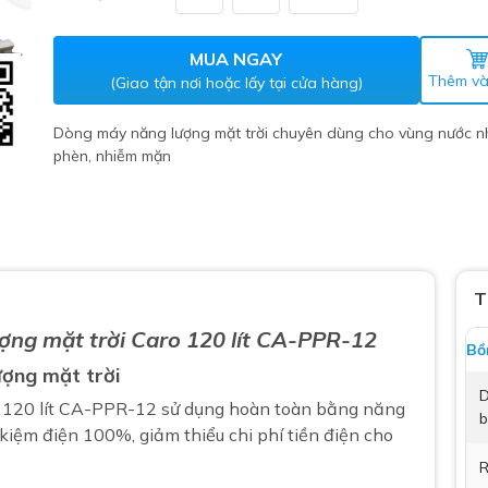
Máy nước nóng gián tiếp
ắm
MUA NGAY
Thêm và
(Giao tận nơi hoặc lấy tại cửa hàng)
Dòng máy năng lượng mặt trời chuyên dùng cho vùng nước n
phèn, nhiễm mặn
thiết bị vệ sinh Lộc Nghi lựa
T
bồn cầu nhà trọ giá rẻ
ợng mặt trời
Caro 120 lít CA-PPR-12
Bồ
thiết bị vệ sinh chính hãng
ượng mặt trời
 Máy nước nóng năng lượng
D
o 120 lít CA-PPR-12 sử dụng hoàn toàn bằng năng
ời
b
 kiệm điện 100%, giảm thiểu chi phí tiền điện cho
thiết bị vệ sinh cao cấp
R