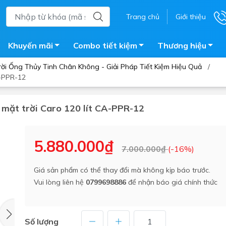
Trang chủ
Giới thiệu
Khuyến mãi
Combo tiết kiệm
Thương hiệu
i Ống Thủy Tinh Chân Không - Giải Pháp Tiết Kiệm Hiệu Quả
/
A-PPR-12
 mặt trời Caro 120 lít CA-PPR-12
ắm
Bồn nước
 tắm kính
Máy nước nóng năng lượng 
trời
5.880.000₫
ắm đứng
7.000.000₫
(-16%)
Bồn bảo ôn
en tắm
Giá sản phẩm có thể thay đổi mà không kịp báo trước.
Bồn nhựa tự hoại
ắm nước nóng điện
Vui lòng liên hệ
0799698886
để nhận báo giá chính thức
Máy bơm tăng áp
iện nhà tắm
Vòi pha nóng lạnh
giặt
Vật tư
Số lượng
ắm âm tường