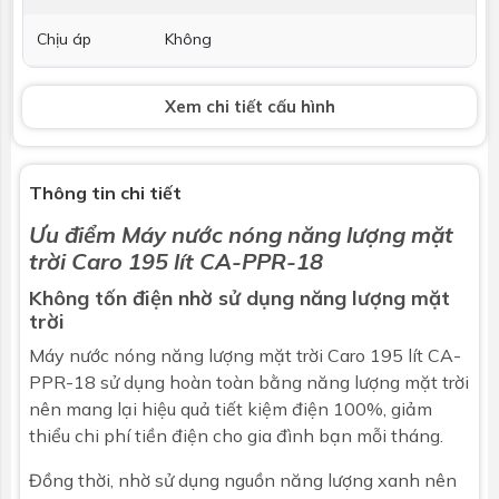
Chịu áp
Không
Hỗ trợ điện
Không
Xem chi tiết cấu hình
Thanh Magie
Không
chống ăn
mòn
Thông tin chi tiết
Ưu điểm
Máy nước nóng năng lượng mặt
Bảo hành
5 năm
trời
Caro 195 lít CA-PPR-18
Thu nhiệt
Không tốn điện nhờ sử dụng năng lượng mặt
trời
Loại
Ống thủy tinh chân không 3 lớp: - Lớp
Máy nước nóng năng lượng mặt trời Caro 195 lít CA-
truyền nhiệt - Lớp hấp thụ nhiệt - Lớp
phản quang
PPR-18 sử dụng hoàn toàn bằng năng lượng mặt trời
nên mang lại hiệu quả tiết kiệm điện 100%, giảm
Chiều dài
1800mm
thiểu chi phí tiền điện cho gia đình bạn mỗi tháng.
Đường kính
58mm
Đồng thời, nhờ sử dụng nguồn năng lượng xanh nên