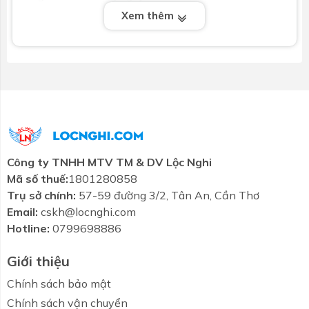
Xem thêm
Độ bền cao, chống rò rỉ với công nghệ bình
chứa PPR
Bình chứa nước được làm bằng chất liệu nhựa
PPR dùng cho mọi nguồn nước và chống rò rỉ trong
suốt thời gian sử dụng.
Nâng đỡ chắc chắn bởi giá đỡ hợp kim nhôm đúc
thành khối siêu bền
Công ty TNHH MTV TM & DV Lộc Nghi
Toàn bộ hệ thống máy nước nóng
Caro
195 lít CA-
Mã số thuế:
1801280858
PPR-18 được nâng đỡ chắc chắn trên giá đỡ hợp kim
Trụ sở chính:
57-59 đường 3/2, Tân An, Cần Thơ
nhôm siêu bền, có khả năng chịu được sự tác động
Email:
cskh@locnghi.com
của thời tiết khắc nghiệt.
Hotline:
0799698886
Những lưu ý trước khi mua máy nước
Giới thiệu
nóng năng lượng mặt trời:
Chính sách bảo mật
- Khảo sát vị trí lắp đặt máy có nắng tốt không
Chính sách vận chuyển
(thường hướng nam bắc là hướng đón nắng tốt); Có