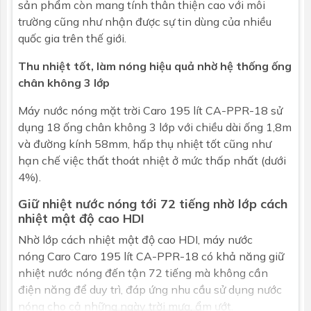
sản phẩm còn mang tính thân thiện cao với môi
Số ống
18
trường cũng như nhận được sự tin dùng của nhiều
quốc gia trên thế giới.
Thu nhiệt tốt, làm nóng hiệu quả nhờ hệ thống ống
chân không 3 lớp
Máy nước nóng mặt trời Caro 195 lít CA-PPR-18 sử
dụng 18 ống chân không 3 lớp với chiều dài ống 1,8m
và đường kính 58mm, hấp thụ nhiệt tốt cũng như
hạn chế việc thất thoát nhiệt ở mức thấp nhất (dưới
4%).
Giữ nhiệt nước nóng tới 72 tiếng nhờ lớp cách
nhiệt mật độ cao HDI
Nhờ lớp cách nhiệt mật độ cao HDI, máy nước
nóng Caro Caro 195 lít CA-PPR-18 có khả năng giữ
nhiệt nước nóng đến tận 72 tiếng mà không cần
điện năng để duy trì, đáp ứng nhu cầu sử dụng nước
nóng cho cả những ngày trời mưa, ẩm ướt.