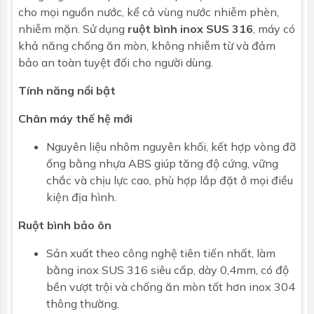
phản quang
cho mọi nguồn nước, kể cả vùng nước nhiễm phèn,
nhiễm mặn. Sử dụng
ruột bình inox SUS 316
, máy có
Chiều dài
1800mm
khả năng chống ăn mòn, không nhiễm từ và đảm
bảo an toàn tuyệt đối cho người dùng.
Đường kính
58mm
Tính năng nổi bật
Số ống
21
Chân máy thế hệ mới
Nguyên liệu nhôm nguyên khối, kết hợp vòng đỡ
ống bằng nhựa ABS giúp tăng độ cứng, vững
chắc và chịu lực cao, phù hợp lắp đặt ở mọi điều
kiện địa hình.
Ruột bình bảo ôn
Sản xuất theo công nghệ tiên tiến nhất, làm
bằng inox SUS 316 siêu cấp, dày 0,4mm, có độ
bền vượt trội và chống ăn mòn tốt hơn inox 304
thông thường.