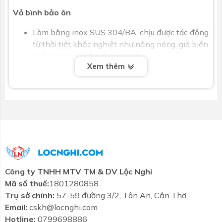
Vỏ bình bảo ôn
Làm bằng inox SUS 304/BA, chịu được tác động
từ thời tiết khắc nghiệt như nắng nóng, gió biển
hoặc sương muối.
Xem thêm
Lớp bảo ôn cao cấp
Lớp giữ nhiệt bằng hợp chất foam dày 55mm,
nén chặt giúp giữ nhiệt độ nước lên đến 120
giờ, tiết kiệm năng lượng và duy trì nước nóng
suốt ngày đêm.
Công nghệ ống chân không tiên tiến
Hệ thống ống thu nhiệt ∅58 dài 1800mm sản xuất
Công ty TNHH MTV TM & DV Lộc Nghi
theo công nghệ Đức với 5 lớp đặc biệt:
Mã số thuế:
1801280858
Lớp thủy tinh trong suốt
: Giúp ánh sáng mặt
Trụ sở chính:
57-59 đường 3/2, Tân An, Cần Thơ
trời đi qua dễ dàng.
Email:
cskh@locnghi.com
Hotline:
0799698886