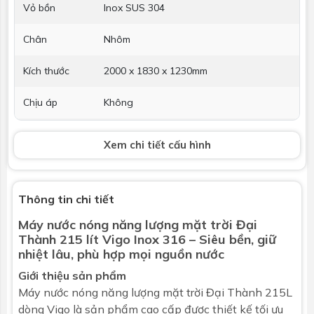
Vỏ bồn
Inox SUS 304
Chân
Nhôm
Kích thước
2000 x 1830 x 1230mm
Chịu áp
Không
Hỗ trợ điện
Không
Xem chi tiết cấu hình
Thanh Magie
Không
chống ăn
mòn
Thông tin chi tiết
Máy nước nóng năng lượng mặt trời
Đại
Bảo hành
5 năm
Thành 215 lít Vigo Inox 316 – Siêu bền, giữ
nhiệt lâu, phù hợp mọi nguồn nước
Thu nhiệt
Giới thiệu sản phẩm
Loại
Ống thủy tinh chân không 3 lớp: - Lớp
Máy nước nóng năng lượng mặt trời
Đại Thành
215L
truyền nhiệt - Lớp hấp thụ nhiệt - Lớp
dòng Vigo là sản phẩm cao cấp được thiết kế tối ưu