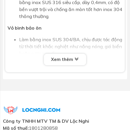
bằng inox SUS 316 siêu cấp, dày 0,4mm, có độ
bền vượt trội và chống ăn mòn tốt hơn inox 304
thông thường.
Vỏ bình bảo ôn
Làm bằng inox SUS 304/BA, chịu được tác động
từ thời tiết khắc nghiệt như nắng nóng, gió biển
hoặc sương muối.
Xem thêm
Lớp bảo ôn cao cấp
Lớp giữ nhiệt bằng hợp chất foam dày 55mm,
nén chặt giúp giữ nhiệt độ nước lên đến 120
giờ, tiết kiệm năng lượng và duy trì nước nóng
suốt ngày đêm.
Công nghệ ống chân không tiên tiến
Hệ thống ống thu nhiệt ∅58 dài 1800mm sản xuất
Công ty TNHH MTV TM & DV Lộc Nghi
theo công nghệ Đức với 5 lớp đặc biệt:
Mã số thuế:
1801280858