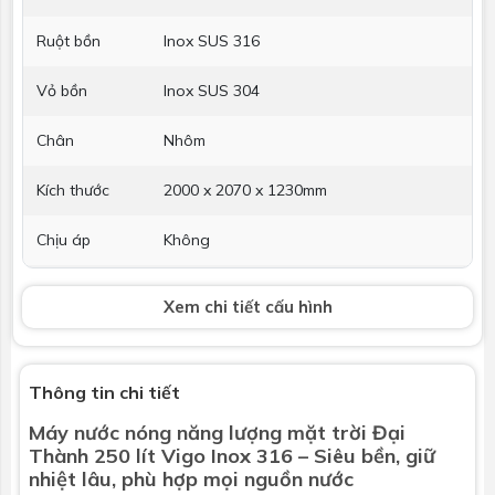
Ruột bồn
Inox SUS 316
Vỏ bồn
Inox SUS 304
Chân
Nhôm
Kích thước
2000 x 2070 x 1230mm
Chịu áp
Không
Hỗ trợ điện
Không
Xem chi tiết cấu hình
Thanh Magie
Không
chống ăn
mòn
Thông tin chi tiết
Máy nước nóng năng lượng mặt trời
Đại
Bảo hành
5 năm
Thành 250 lít Vigo Inox 316 – Siêu bền, giữ
nhiệt lâu, phù hợp mọi nguồn nước
Thu nhiệt