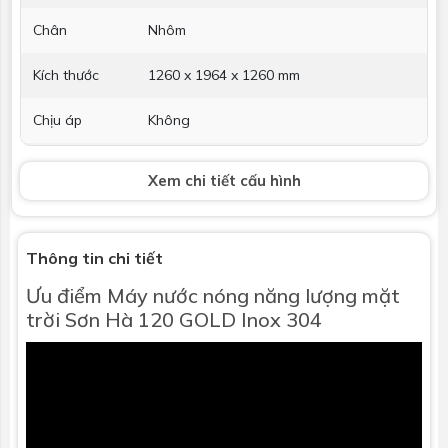
Chân
Nhôm
Kích thước
1260 x 1964 x 1260 mm
Chịu áp
Không
Hỗ trợ điện
Không
Xem chi tiết cấu hình
Thanh Magie
Không
chống ăn
mòn
Thông tin chi tiết
Ưu điểm
Máy nước nóng năng lượng mặt
Bảo hành
5 năm
trờ
i Sơn Hà 120 GOLD Inox 304
Thu nhiệt
Loại
Ống thủy tinh chân không 3 lớp: - Lớp
truyền nhiệt - Lớp hấp thụ nhiệt - Lớp
phản quang