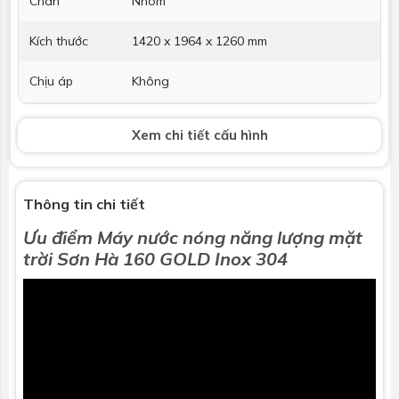
Chân
Nhôm
Kích thước
1420 x 1964 x 1260 mm
Chịu áp
Không
Hỗ trợ điện
Không
Xem chi tiết cấu hình
Thanh Magie
Không
chống ăn
mòn
Thông tin chi tiết
Ưu điểm
Máy nước nóng năng lượng mặt
Bảo hành
5 năm
trờ
i
Sơn Hà 160 GOLD Inox 304
Thu nhiệt
Loại
Ống thủy tinh chân không 3 lớp: - Lớp
truyền nhiệt - Lớp hấp thụ nhiệt - Lớp
phản quang
Chiều dài
1800mm