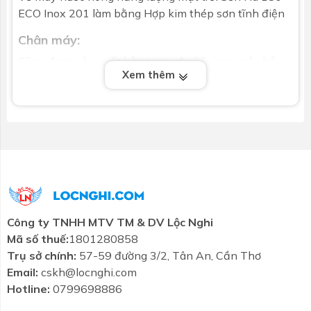
ECO Inox 201 làm bằng Hợp kim thép sơn tĩnh điện
Chân máy:
Cũng được sản xuất bằng nguyên liệu inox siêu bền,
Xem thêm
chân máy được đảm bảo độ cứng và bền chắc vừa
kết nối các bộ phận, vừa tạo độ nghiêng để đón được
ánh năng tốt nhất để tái tạo nguồn nước nóng.
Khuyến mãi chi tiết
Tặng phụ kiện lắp máy
Công ty TNHH MTV TM & DV Lộc Nghi
Mã số thuế:
1801280858
Trụ sở chính:
57-59 đường 3/2, Tân An, Cần Thơ
Email:
cskh@locnghi.com
Hotline:
0799698886