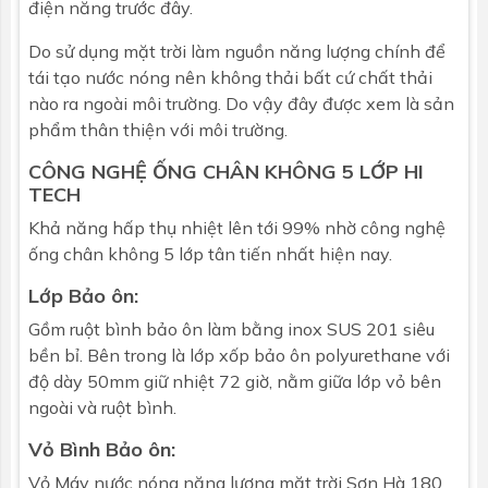
điện năng trước đây.
- Lớp hấp thụ nhiệt
- Lớp phản quang
Do sử dụng mặt trời làm nguồn năng lượng chính để
tái tạo nước nóng nên không thải bất cứ chất thải
nào ra ngoài môi trường. Do vậy đây được xem là sản
Chiều dài
1800mm
phẩm thân thiện với môi trường.
Đường kính
58mm
CÔNG NGHỆ ỐNG CHÂN KHÔNG 5 LỚP HI
TECH
Số ống
18
Khả năng hấp thụ nhiệt lên tới 99% nhờ công nghệ
ống chân không 5 lớp tân tiến nhất hiện nay.
Lớp Bảo ôn:
Gồm ruột bình bảo ôn làm bằng inox SUS 201 siêu
bền bỉ. Bên trong là lớp xốp bảo ôn polyurethane với
độ dày 50mm giữ nhiệt 72 giờ, nằm giữa lớp vỏ bên
ngoài và ruột bình.
Vỏ Bình Bảo ôn:
Vỏ Máy nước nóng năng lượng mặt trời
Sơn Hà
180