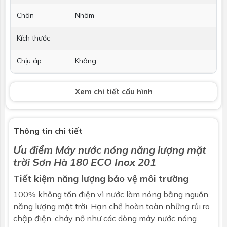
Chân
Nhôm
Kích thước
Chịu áp
Không
Hỗ trợ điện
Không
Xem chi tiết cấu hình
Thanh Magie
Không
chống ăn
mòn
Thông tin chi tiết
Ưu điểm
Máy nước nóng năng lượng mặt
Bảo hành
5 năm
trời
Sơn Hà 180 ECO Inox 201
Thu nhiệt
Tiết kiệm năng lượng bảo vệ môi trường
100% không tốn điện vì nước làm nóng bằng nguồn
Loại
Ống thủy tinh chân không 3 lớp:
năng lượng mặt trời. Hạn chế hoàn toàn những rủi ro
- Lớp truyền nhiệt
chập điện, cháy nổ như các dòng máy nước nóng