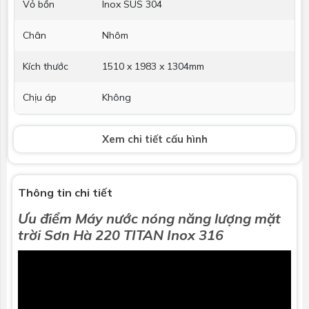
Vỏ bồn
Inox SUS 304
Chân
Nhôm
Kích thước
1510 x 1983 x 1304mm
Chịu áp
Không
Hỗ trợ điện
Không
Xem chi tiết cấu hình
Thanh Magie
Không
chống ăn
mòn
Thông tin chi tiết
Ưu điểm
Máy nước nóng năng lượng mặt
Bảo hành
5 năm
trờ
i
Sơn Hà 220 TITAN Inox 316
Thu nhiệt
Ống dầu
Loại