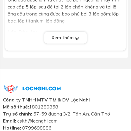
cao cấp 5 lớp, sau đó tới 2 lớp chân không và tới lõi
ống dầu trong cùng được bao phủ bởi 3 lớp gồm: lớp
bạc, lớp titanium, lớp đồng.
Lớp Bảo ôn:
Xem thêm
Gồm ruột bình bảo ôn làm bằng inox SUS 316 thách
thức mọi nguồn nước. Bên trong là lớp xốp bảo ôn
polyurethane với độ dày 50mm giữ nhiệt 72 giờ, nằm
giữa lớp vỏ bên ngoài và ruột bình.
Vỏ Bình Bảo ôn:
Làm bằng Inox 304 độ bền cao
Chân máy:
Công ty TNHH MTV TM & DV Lộc Nghi
Cũng được sản xuất bằng nguyên liệu inox siêu bền,
Mã số thuế:
1801280858
chân máy được đảm bảo độ cứng và bền chắc vừa
Trụ sở chính:
57-59 đường 3/2, Tân An, Cần Thơ
kết nối các bộ phận, vừa tạo độ nghiêng để đón được
Email:
cskh@locnghi.com
ánh năng tốt nhất để tái tạo nguồn nước nóng
Hotline:
0799698886