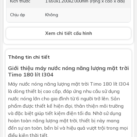
Kích thước
1.650x1.200x2.000mm (rộng x cao x dài)
Chịu áp
Không
Hỗ trợ điện
Không
Xem chi tiết cấu hình
Thanh Magie
Không
chống ăn
mòn
Thông tin chi tiết
Giới thiệu máy nước nóng năng lượng mặt trời
Bảo hành
Đổi mới 5 năm
Timo 180 lít I304
Thu nhiệt
Máy nước nóng năng lượng mặt trời
Timo 180 lít I304
là dòng thiết bị cao cấp, đáp ứng nhu cầu sử dụng
Loại
Ống thủy tinh chân không 3 lớp: lớp
nước nóng lớn cho gia đình từ 6 người trở lên. Sản
truyền nhiệt, lớp hấp thụ nhiệt, lớp phản
phẩm được thiết kế hiện đại, thân thiện môi trường
quang
và đặc biệt giúp tiết kiệm điện tối đa. Nhờ sử dụng
hoàn toàn năng lượng mặt trời, thiết bị này mang
Chiều dài
1800mm
đến sự an toàn, bền bỉ và hiệu quả vượt trội trong mọi
điều kiện thời tiết.
Đường kính
58mm