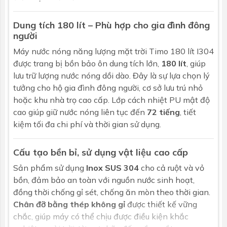
Số ống
18
Dung tích 180 lít – Phù hợp cho gia đình đông
người
Máy nước nóng năng lượng mặt trời Timo 180 lít I304
được trang bị bồn bảo ôn dung tích lớn,
180 lít
, giúp
lưu trữ lượng nước nóng dồi dào. Đây là sự lựa chọn lý
tưởng cho hộ gia đình đông người, cơ sở lưu trú nhỏ
hoặc khu nhà trọ cao cấp. Lớp cách nhiệt PU mật độ
cao giúp giữ nước nóng liên tục đến
72 tiếng
, tiết
kiệm tối đa chi phí và thời gian sử dụng.
Cấu tạo bền bỉ, sử dụng vật liệu cao cấp
Sản phẩm sử dụng
Inox SUS 304
cho cả ruột và vỏ
bồn, đảm bảo an toàn với nguồn nước sinh hoạt,
đồng thời chống gỉ sét, chống ăn mòn theo thời gian.
Chân đỡ bằng thép không gỉ
được thiết kế vững
chắc, giúp máy có thể chịu được điều kiện khắc