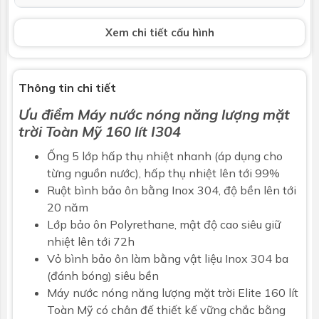
Hỗ trợ điện
Không
Xem chi tiết cấu hình
Thanh Magie
Không
chống ăn
mòn
Thông tin chi tiết
Ưu điểm
Máy nước nóng năng lượng mặt
Bảo hành
5 năm
trời
Toàn Mỹ 160 lít I304
Thu nhiệt
Ống 5 lớp hấp thụ nhiệt nhanh (áp dụng cho
từng nguồn nước), hấp thụ nhiệt lên tới 99%
Loại
Ống thủy tinh chân không 3 lớp: - Lớp
Ruột bình bảo ôn bằng Inox 304, độ bền lên tới
truyền nhiệt - Lớp hấp thụ nhiệt - Lớp
phản quang
20 năm
Lớp bảo ôn Polyrethane, mật độ cao siêu giữ
Chiều dài
1800mm
nhiệt lên tới 72h
Vỏ bình bảo ôn làm bằng vật liệu Inox 304 ba
Đường kính
58mm
(đánh bóng) siêu bền
Máy nước nóng năng lượng mặt trời Elite 160 lít
Số ống
16
Toàn Mỹ có chân đế thiết kế vững chắc bằng