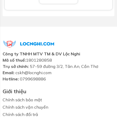
Hệ thống TSS an toàn đồng bộ
: Bao gồm
chống giật ELCB, rơ le nhiệt kép, cảm biến lưu
lượng và kết cấu cách nhiệt nhiều lớp.
Tiêu chuẩn IP25
: Vỏ chống nước đạt chuẩn
IP25 bảo vệ linh kiện nội bột trước độ ẩm và hư
hỏi.
Thông số kỹ thuật
Công ty TNHH MTV TM & DV Lộc Nghi
Tên sản phẩm: Ariston Aures Premium 4.5
Mã số thuế:
1801280858
Trụ sở chính:
57-59 đường 3/2, Tân An, Cần Thơ
Loại: Máy nước nóng điện trực tiếp không bơm
Email:
cskh@locnghi.com
Tương thích EMC: Có
Hotline:
0799698886
Tích hợp bơm: Không
Giới thiệu
Chế độ vòi sen: 3
Chính sách bảo mật
Chính sách vận chuyển
Công suất: 4.5 kW
Chính sách đổi trả