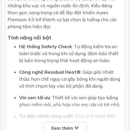
những khu vực có nguồn nước ổn định. Kiểu dáng
thon gọn, sang trọng và dễ lắp đặt khiến Aures
Premium 4.5 trở thành sự lựa chọn lý tưởng cho các
phòng tắm hiện đại.
Tính năng nổi bật
Hệ thống Safety Check
: Tự động kiểm tra an
toàn trước và trong khi sử dụng, đảm bảo thiết
bị luôn trong trạng thái hoạt động an toàn.
Công nghệ Residual Heat®
: Giúp giải nhiệt
thừa, hạn chế nguy cơ gây bỏng khi người dùng
vô tình chạm tay vào bộ phận đã dùng.
Vòi sen tối ưu
: Thiết kế vòi sen giúp tạo luồng
phun mềm mỏi, phù hợp cho mọ i da và trẻ nhỏ.
Tự điều chỉnh công suất
: Giúp linh hoạt điều
chỉnh nhiệt độ và lưu lượng nước theo nhu cầu.
Xem thêm