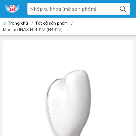
Trang chủ
/
Tất cả sản phẩm
/
Móc áo INAX H-481V (H481V)