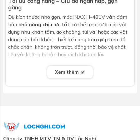
Tối ưu công năng – Giữ đồ ngăn nắp, gọn
gàng
Dù kích thước nhỏ gọn, móc INAX H-481V vẫn đảm
bảo
khả năng chịu lực tốt
, có thể treo được các vật
dụng như khăn tắm, áo choàng, túi vải hoặc các vật
dụng cá nhân khác. Thiết kế cong tròn giúp treo đồ
chắc chắn, không trơn trượt, đồng thời bảo vệ chất
liệu vải không bị hằn hay rách khi treo lâu.
Lắp đặt đơn giản – Phù hợp với mọi không
Xem thêm
gian
Sản phẩm được thiết kế treo tường tiện lợi, đi kèm
phụ kiện và hướng dẫn lắp đặt chi tiết. Việc lắp móc
áo INAX H-481V không đòi hỏi kỹ thuật cao, người
dùng hoàn toàn có thể tự thực hiện tại nhà. Với màu
trắng trung tính và kiểu dáng tinh tế, móc phù hợp
cho mọi phong cách phòng tắm, từ hiện đại đến cổ
điển.
Công ty TNHH MTV TM & DV Lộc Nghi