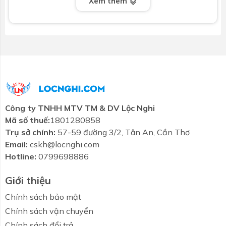
Xem thêm
+ Bào hành vĩnh viễn đối với dòng sản phẩm Series 2
+ Bảo hành 05 năm đối với dòng sản Series 1
- Thương hiệu uy tín
+ Sản phẩm Bao đã được chứng nhận tiêu chuẩn
hàng Việt Nam chất lượng cao
Công ty TNHH MTV TM & DV Lộc Nghi
Mã số thuế:
1801280858
Trụ sở chính:
57-59 đường 3/2, Tân An, Cần Thơ
Email:
cskh@locnghi.com
Hotline:
0799698886
Giới thiệu
Chính sách bảo mật
Chính sách vận chuyển
Chính sách đổi trả