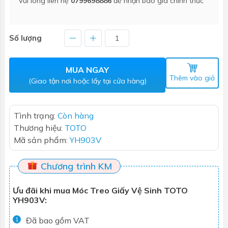
Vui lòng liên hệ
0799698886
để nhận báo giá chính thức
Số lượng
MUA NGAY
Thêm vào giỏ
(Giao tận nơi hoặc lấy tại cửa hàng)
Tình trạng:
Còn hàng
Thương hiệu:
TOTO
Mã sản phẩm:
YH903V
Chương trình KM
Ưu đãi khi mua Móc Treo Giấy Vệ Sinh TOTO
YH903V:
Đã bao gồm VAT
1