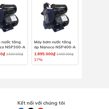
Dịch Vụ Lắp Đặt Bồn Cầu &
Lavabo Lộc Nghi Cần Thơ –
Chuyên Nghiệp & Tận Tâm
 nước tăng
Máy bơm nước tăng
co NSP300-A
áp Nanoco NSP400-A
00₫
1.895.000₫
2.500.000₫
3.000.000₫
37%
Kết nối với chúng tôi