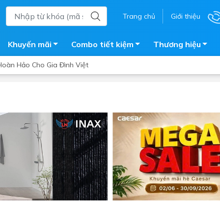
Trang chủ
Giới thiệu
Khuyến mãi
Combo tiết kiệm
Thương hiệu
oàn Hảo Cho Gia Đình Việt
ắm
Bồn nước
 tắm kính
Máy nước nóng năng lượng 
trời
ắm đứng
Bồn bảo ôn
en tắm
Bồn nhựa tự hoại
ắm nước nóng điện
Máy bơm tăng áp
iện nhà tắm
Vòi pha nóng lạnh
giặt
Vật tư
ắm âm tường