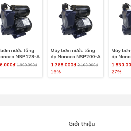
 bơm nước tăng
Máy bơm nước tăng
Máy bơm
Nanoco NSP128-A
áp Nanoco NSP200-A
áp Nano
26.000₫
1.768.000₫
1.830.0
1.999.999₫
2.100.000₫
16%
27%
Giới thiệu