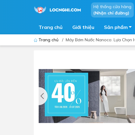
Hệ thống cửa hàng
(Nhận chỉ đường)
Trang chủ
Giới thiệu
Sản phẩm
Trang chủ
/
Máy Bơm Nước Nanoco: Lựa Chọn H
Bồn cầu
Bồn t
Thiết bị nhà tiểu
Phòng
Lavabo - Chậu rửa mặt
Sen t
Vòi lavabo
Vòi s
Vòi chậu - vòi hồ - vòi gắn tường
Máy t
Máy sấy tay
Phụ k
Lavabo tủ - Lavabo kính
Chậu 
Sen t