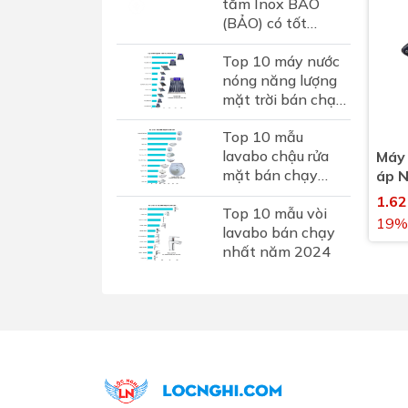
tắm Inox BAO
(BẢO) có tốt
không? Đánh giá
Top 10 máy nước
chi tiết thương
nóng năng lượng
hiệu phụ kiện inox
mặt trời bán chạy
hơn...
nhất 2024
Top 10 mẫu
lavabo chậu rửa
Máy
mặt bán chạy
áp 
nhất năm 2024
1.6
Top 10 mẫu vòi
19%
lavabo bán chạy
nhất năm 2024