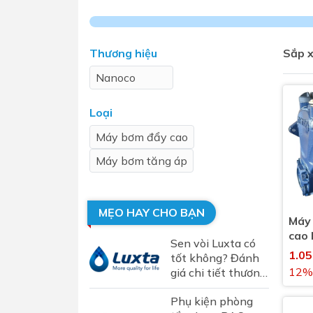
Sen t
Thương hiệu
Sắp x
Nanoco
Loại
Máy bơm đẩy cao
Máy bơm tăng áp
Phụ kiện nhà vệ sinh
Combo 
chọn
Gương nhà vệ sinh - nhà tắm
Combo 
Máy sấy tay
MẸO HAY CHO BẠN
Máy
Combo 
Nắp bồn cầu
cao
Sen vòi Luxta có
Combo
Nắp điện tử
1.0
tốt không? Đánh
mặt tr
12%
giá chi tiết thương
hiệu sen vòi Luxta
Combo 
Phụ kiện phòng
tại Việt Nam