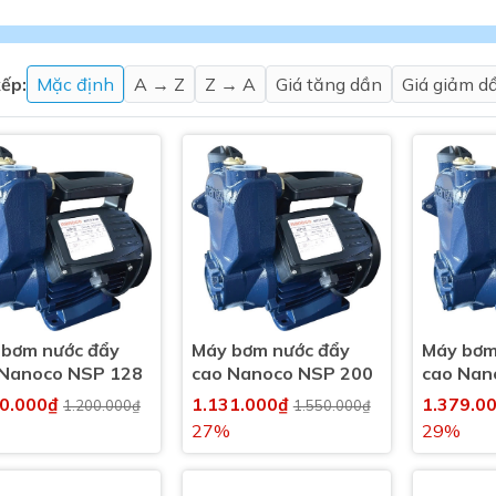
Máy nước nóng gián tiếp
ắm
ếp:
Mặc định
A → Z
Z → A
Giá tăng dần
Giá giảm d
thiết bị vệ sinh Lộc Nghi lựa
bồn cầu nhà trọ giá rẻ
 bơm nước đẩy
Máy bơm nước đẩy
Máy bơm
thiết bị vệ sinh chính hãng
 Nanoco NSP 128
cao Nanoco NSP 200
cao Nan
 Máy nước nóng năng lượng
50.000₫
1.131.000₫
1.379.0
1.200.000₫
1.550.000₫
ời
27%
29%
thiết bị vệ sinh cao cấp