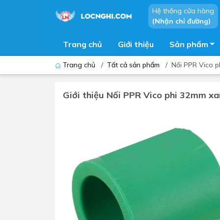
Hệ thống cửa hàng
(Nhận chỉ đường)
Trang chủ
Giới thiệu
Sản phẩm
Trang chủ
/
Tất cả sản phẩm
/
Nối PPR Vico 
Giới thiệu Nối PPR Vico phi 32mm xa
Bồn cầu
Bồn t
Thiết bị nhà tiểu
Phòng
Lavabo - Chậu rửa mặt
Sen t
Vòi lavabo
Vòi s
Vòi chậu - vòi hồ - vòi gắn tường
Máy t
Máy sấy tay
Phụ k
Lavabo tủ - Lavabo kính
Chậu 
Sen t