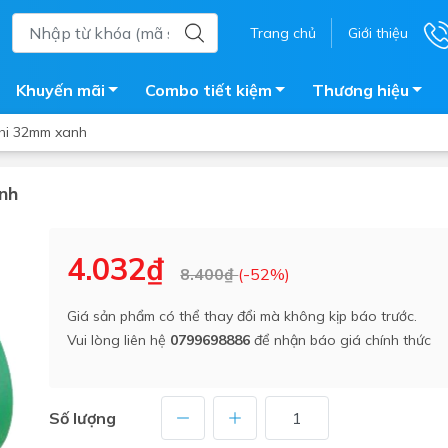
Trang chủ
Giới thiệu
Khuyến mãi
Combo tiết kiệm
Thương hiệu
phi 32mm xanh
nh
ắm
Bồn nước
 tắm kính
Máy nước nóng năng lượng 
4.032₫
8.400₫
(-52%)
trời
ắm đứng
Bồn bảo ôn
en tắm
Giá sản phẩm có thể thay đổi mà không kịp báo trước.
Bồn nhựa tự hoại
Vui lòng liên hệ
0799698886
để nhận báo giá chính thức
ắm nước nóng điện
Máy bơm tăng áp
iện nhà tắm
Vòi pha nóng lạnh
giặt
Số lượng
Vật tư
ắm âm tường