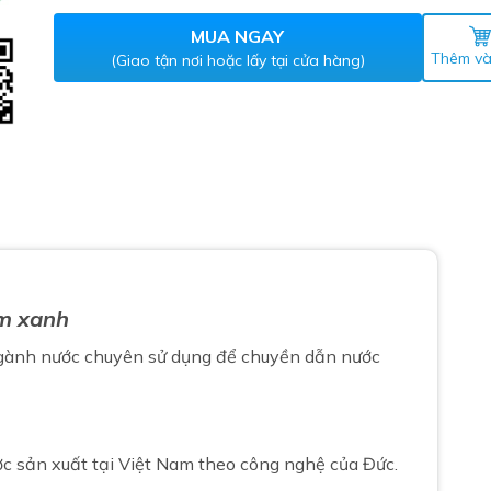
Máy nước nóng gián tiếp
ắm
MUA NGAY
Thêm và
(Giao tận nơi hoặc lấy tại cửa hàng)
thiết bị vệ sinh Lộc Nghi lựa
mm xanh
bồn cầu nhà trọ giá rẻ
thiết bị vệ sinh chính hãng
ngành nước
chuyên sử dụng để chuyền dẫn nước
 Máy nước nóng năng lượng
ời
thiết bị vệ sinh cao cấp
ợc sản xuất tại Việt Nam theo công nghệ của Đức.