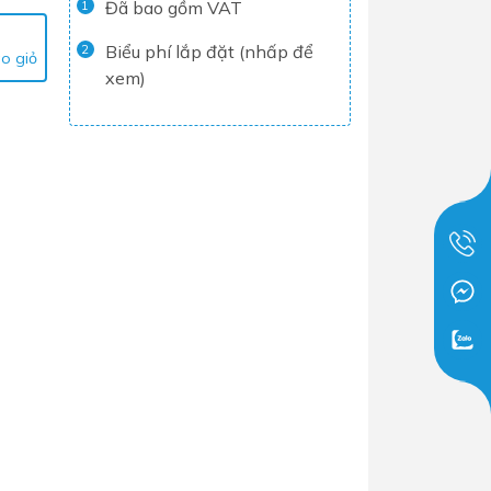
Đã bao gồm VAT
1
Tủ lạnh
Biểu phí lắp đặt (nhấp để
2
o giỏ
Máy rửa chén
xem)
Nồi chiên không dầu
Nồi cơm điện
Gia dụng
Dịch Vụ Lắp Đặt Thiết Bị Nhà Bếp
Lộc Nghi Cần Thơ – Chuyên
Nghiệp và Tận Tâm
Dịch Vụ Lắp Đặt Thiết Bị Ngành
Nước Lộc Nghi Cần Thơ – Chuyên
Nghiệp & Uy Tín
Dịch Vụ Lắp Đặt Sen Vòi và Phụ
Kiện Nhà Tắm Lộc Nghi Cần Thơ –
Chuyên Nghiệp và Tận Tâm