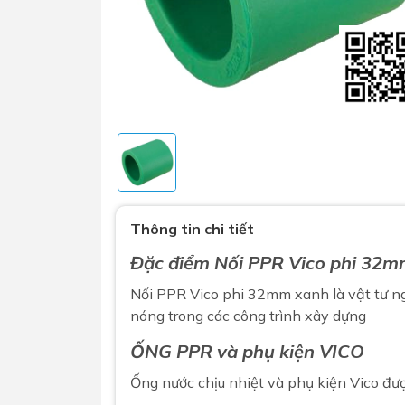
Sen t
Phụ kiện nhà vệ sinh
Combo 
Thông tin chi tiết
chọn
Gương nhà vệ sinh - nhà tắm
Đặc điểm Nối PPR Vico phi 32
Combo 
Máy sấy tay
Combo 
Nối PPR Vico phi 32mm xanh là
vật tư 
Nắp bồn cầu
nóng trong các công trình xây dựng
Combo
Nắp điện tử
mặt tr
ỐNG PPR và phụ kiện VICO
Combo 
Ống nước chịu nhiệt và phụ kiện Vico đư