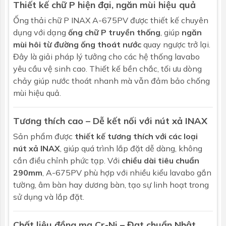
Thiết kế chữ P hiện đại, ngăn mùi hiệu quả
Ống thải chữ
P INAX A-675PV được thiết kế chuyên
dụng với dạng
ống chữ P truyền thống
, giúp
ngăn
mùi hôi từ đường ống thoát nước
quay ngược trở lại.
Đây là giải pháp lý tưởng cho các hệ thống lavabo
yêu cầu vệ sinh cao. Thiết kế bền chắc, tối ưu dòng
chảy giúp nước thoát nhanh mà vẫn đảm bảo chống
mùi hiệu quả.
Tương thích cao – Dễ kết nối với nút xả
INAX
Sản phẩm được
thiết kế tương thích với các loại
nút xả INAX
, giúp quá trình lắp đặt dễ dàng, không
cần điều chỉnh phức tạp. Với
chiều dài tiêu chuẩn
290mm
, A-675PV phù hợp với nhiều kiểu lavabo gắn
tường, âm bàn hay dương bàn, tạo sự linh hoạt trong
sử dụng và lắp đặt.
Chất liệu đồng mạ Cr-Ni – Đạt chuẩn Nhật