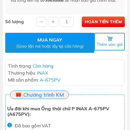
Vui lòng liên hệ
0799698886
để nhận báo giá chính thức
Số lượng
HOÀN TIỀN THÊM
MUA NGAY
Thêm vào giỏ
(Giao tận nơi hoặc lấy tại cửa hàng)
Tình trạng:
Còn hàng
Thương hiệu:
INAX
Mã sản phẩm:
A-675PV
Chương trình KM
Ưu đãi khi mua Ống thải chữ P INAX A-675PV
(A675PV):
Đã bao gồm VAT
1