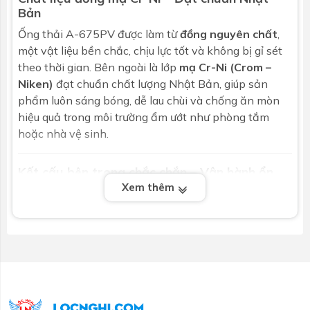
Bản
Ống thải A-675PV được làm từ
đồng nguyên chất
,
một vật liệu bền chắc, chịu lực tốt và không bị gỉ sét
theo thời gian. Bên ngoài là lớp
mạ Cr-Ni (Crom –
Niken)
đạt chuẩn chất lượng Nhật Bản, giúp sản
phẩm luôn sáng bóng, dễ lau chùi và chống ăn mòn
hiệu quả trong môi trường ẩm ướt như phòng tắm
hoặc nhà vệ sinh.
Kết cấu bên trong chắc chắn – Vận hành ổn
định
Xem thêm
Không chỉ đẹp về mặt thiết kế, A-675PV còn có
kết
cấu bên trong vững vàng
, đảm bảo không rò rỉ nước
và ngăn ngừa tắc nghẽn hiệu quả. Đường dẫn nước
được thiết kế tối ưu giúp dòng chảy thoát nhanh,
không đọng cặn bẩn, góp phần duy trì vệ sinh cho
toàn bộ hệ thống lavabo.