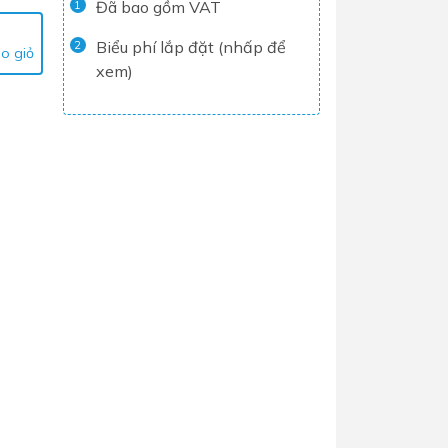
Đã bao gồm VAT
1
Tủ lạnh
Biểu phí lắp đặt (nhấp để
2
o giỏ
Máy rửa chén
xem)
Nồi chiên không dầu
Nồi cơm điện
Gia dụng
Dịch Vụ Lắp Đặt Thiết Bị Nhà Bếp
Lộc Nghi Cần Thơ – Chuyên
Nghiệp và Tận Tâm
Dịch Vụ Lắp Đặt Thiết Bị Ngành
Nước Lộc Nghi Cần Thơ – Chuyên
Nghiệp & Uy Tín
Dịch Vụ Lắp Đặt Sen Vòi và Phụ
Kiện Nhà Tắm Lộc Nghi Cần Thơ –
Chuyên Nghiệp và Tận Tâm