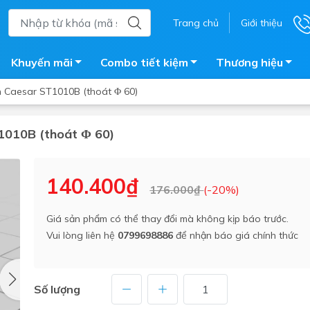
Trang chủ
Giới thiệu
Khuyến mãi
Combo tiết kiệm
Thương hiệu
n Caesar ST1010B (thoát Φ 60)
T1010B (thoát Φ 60)
ắm
Bồn nước
 tắm kính
Máy nước nóng năng lượng 
140.400₫
176.000₫
(-20%)
trời
ắm đứng
Bồn bảo ôn
en tắm
Giá sản phẩm có thể thay đổi mà không kịp báo trước.
Bồn nhựa tự hoại
Vui lòng liên hệ
0799698886
để nhận báo giá chính thức
ắm nước nóng điện
Máy bơm tăng áp
iện nhà tắm
Vòi pha nóng lạnh
giặt
Số lượng
Vật tư
ắm âm tường