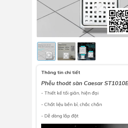
Sen t
Phụ kiện nhà vệ sinh
Combo 
Thông tin chi tiết
chọn
Gương nhà vệ sinh - nhà tắm
Phễu thoát sàn
Caesar
ST1010B 
Combo 
Máy sấy tay
Combo 
- Thiết kế tối giản, hiện đại
Nắp bồn cầu
Combo
Nắp điện tử
- Chất liệu bền bỉ, chắc chắn
mặt tr
- Dễ dàng lắp đặt
Combo 