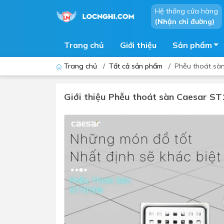
Hệ thống cửa hàng
(Nhận chỉ đường)
Trang chủ
Giới thiệu
Sản phẩm
Trang chủ
/
Tất cả sản phẩm
/
Phễu thoát sà
Giới thiệu Phễu thoát sàn Caesar S
Bồn cầu
Bồn t
Thiết bị nhà tiểu
Phòng
Lavabo - Chậu rửa mặt
Sen t
Vòi lavabo
Vòi s
Vòi chậu - vòi hồ - vòi gắn tường
Máy t
Máy sấy tay
Phụ k
Lavabo tủ - Lavabo kính
Chậu 
Sen t