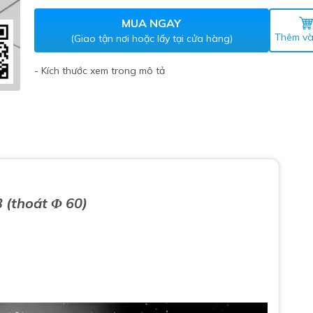
Máy nước nóng gián tiếp
ắm
MUA NGAY
Thêm và
(Giao tận nơi hoặc lấy tại cửa hàng)
- Kích thước xem trong mô tả
thiết bị vệ sinh Lộc Nghi lựa
(thoát Φ 60)
bồn cầu nhà trọ giá rẻ
thiết bị vệ sinh chính hãng
 Máy nước nóng năng lượng
ời
thiết bị vệ sinh cao cấp