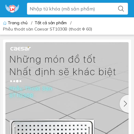
Trang chủ
/
Tất cả sản phẩm
/
Phễu thoát sàn Caesar ST1030B (thoát Φ 60)