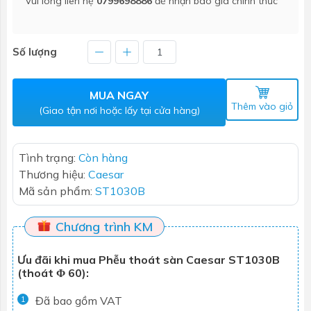
Vui lòng liên hệ
0799698886
để nhận báo giá chính thức
Số lượng
MUA NGAY
Thêm vào giỏ
(Giao tận nơi hoặc lấy tại cửa hàng)
Tình trạng:
Còn hàng
Thương hiệu:
Caesar
Mã sản phẩm:
ST1030B
Chương trình KM
Ưu đãi khi mua Phễu thoát sàn Caesar ST1030B
(thoát Φ 60):
Đã bao gồm VAT
1