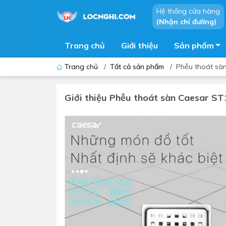
Hệ thống cửa hàng
(Nhận chỉ đường)
Trang chủ
Giới thiệu
Sản phẩm
Trang chủ
/
Tất cả sản phẩm
/
Phễu thoát sàn
Giới thiệu Phễu thoát sàn Caesar ST
Bồn cầu
Bồn t
Thiết bị nhà tiểu
Phòng
Lavabo - Chậu rửa mặt
Sen t
Vòi lavabo
Vòi s
Vòi chậu - vòi hồ - vòi gắn tường
Máy t
Máy sấy tay
Phụ k
Lavabo tủ - Lavabo kính
Chậu 
Sen t