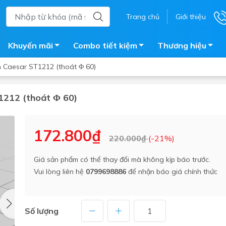
Trang chủ
Giới thiệu
Khuyến mãi
Combo tiết kiệm
Thương hiệu
 Caesar ST1212 (thoát Φ 60)
1212 (thoát Φ 60)
ắm
Bồn nước
 tắm kính
Máy nước nóng năng lượng 
172.800₫
220.000₫
(-21%)
trời
ắm đứng
Bồn bảo ôn
en tắm
Giá sản phẩm có thể thay đổi mà không kịp báo trước.
Bồn nhựa tự hoại
Vui lòng liên hệ
0799698886
để nhận báo giá chính thức
ắm nước nóng điện
Máy bơm tăng áp
iện nhà tắm
Vòi pha nóng lạnh
giặt
Số lượng
Vật tư
ắm âm tường