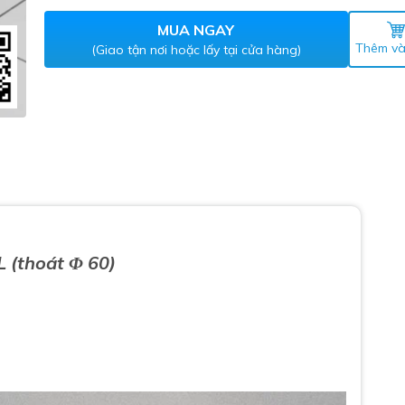
Máy nước nóng gián tiếp
ắm
MUA NGAY
Thêm và
(Giao tận nơi hoặc lấy tại cửa hàng)
thiết bị vệ sinh Lộc Nghi lựa
 (thoát Φ 60)
bồn cầu nhà trọ giá rẻ
thiết bị vệ sinh chính hãng
 Máy nước nóng năng lượng
ời
thiết bị vệ sinh cao cấp