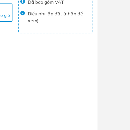
Đã bao gồm VAT
1
Tủ lạnh
Biểu phí lắp đặt (nhấp để
2
o giỏ
Máy rửa chén
xem)
Nồi chiên không dầu
Nồi cơm điện
Gia dụng
Dịch Vụ Lắp Đặt Thiết Bị Nhà Bếp
Lộc Nghi Cần Thơ – Chuyên
Nghiệp và Tận Tâm
Dịch Vụ Lắp Đặt Thiết Bị Ngành
Nước Lộc Nghi Cần Thơ – Chuyên
Nghiệp & Uy Tín
Dịch Vụ Lắp Đặt Sen Vòi và Phụ
Kiện Nhà Tắm Lộc Nghi Cần Thơ –
Chuyên Nghiệp và Tận Tâm