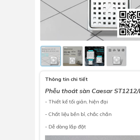
Sen t
Phụ kiện nhà vệ sinh
Combo 
Thông tin chi tiết
chọn
Gương nhà vệ sinh - nhà tắm
Phễu thoát sàn
Caesar
ST1212/L
Combo 
Máy sấy tay
Combo 
- Thiết kế tối giản, hiện đại
Nắp bồn cầu
Combo
Nắp điện tử
- Chất liệu bền bỉ, chắc chắn
mặt tr
- Dễ dàng lắp đặt
Combo 