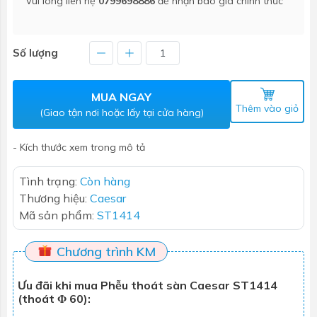
Vui lòng liên hệ
0799698886
để nhận báo giá chính thức
Số lượng
MUA NGAY
Thêm vào giỏ
(Giao tận nơi hoặc lấy tại cửa hàng)
- Kích thước xem trong mô tả
Tình trạng:
Còn hàng
Thương hiệu:
Caesar
Mã sản phẩm:
ST1414
Chương trình KM
Ưu đãi khi mua Phễu thoát sàn Caesar ST1414
(thoát Φ 60):