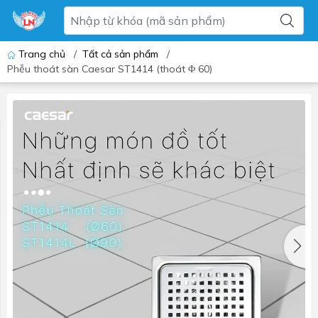
Trang chủ
/
Tất cả sản phẩm
/
Phễu thoát sàn Caesar ST1414 (thoát Φ 60)