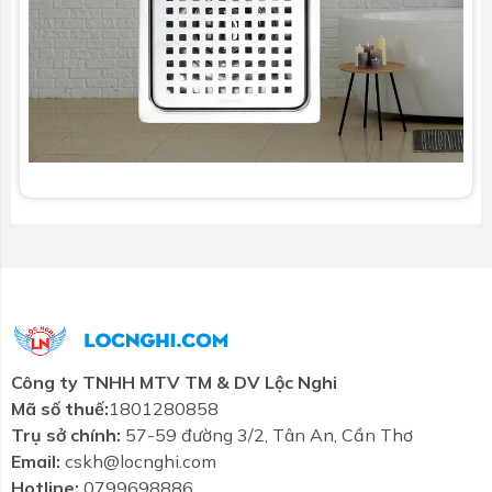
Công ty TNHH MTV TM & DV Lộc Nghi
Mã số thuế:
1801280858
Trụ sở chính:
57-59 đường 3/2, Tân An, Cần Thơ
Email:
cskh@locnghi.com
Hotline:
0799698886