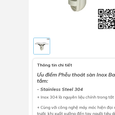
Sen t
Phụ kiện nhà vệ sinh
Combo 
Thông tin chi tiết
chọn
Gương nhà vệ sinh - nhà tắm
Ưu điểm Phễu thoát sàn Inox
Ba
Combo 
Máy sấy tay
tắm:
Combo 
Nắp bồn cầu
- Stainless Steel 304
Combo
Nắp điện tử
+ Inox 304 là nguyên liệu chính trong tấ
mặt tr
Combo 
+ Cùng với công nghệ máy móc hiện đại
trước khi xuất xưởng đến tay người tiêu d