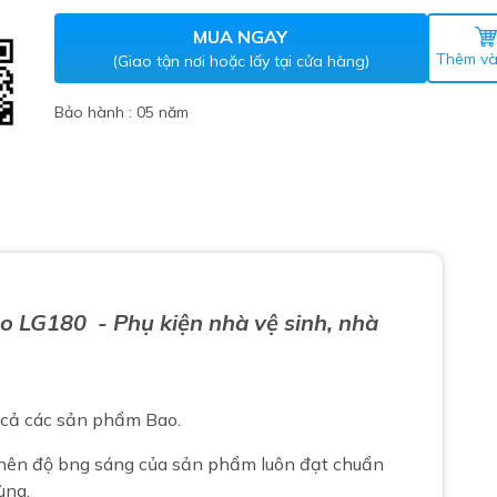
Máy nước nóng gián tiếp
ắm
MUA NGAY
Thêm và
(Giao tận nơi hoặc lấy tại cửa hàng)
Bảo hành : 05 năm
thiết bị vệ sinh Lộc Nghi lựa
o
LG180
- Phụ kiện nhà vệ sinh, nhà
bồn cầu nhà trọ giá rẻ
thiết bị vệ sinh chính hãng
 Máy nước nóng năng lượng
t cả các sản phẩm Bao.
ời
thiết bị vệ sinh cao cấp
 nên độ bng sáng của sản phẩm luôn đạt chuẩn
ùng.