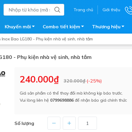
Trang chủ
Giới thiệu
Khuyến mãi
Combo tiết kiệm
Thương hiệu
 Inox Bao LG180 - Phụ kiện nhà vệ sinh, nhà tắm
G180 - Phụ kiện nhà vệ sinh, nhà tắm
ắm
Bồn nước
 tắm kính
Máy nước nóng năng lượng 
240.000₫
320.000₫
(-25%)
trời
ắm đứng
Bồn bảo ôn
en tắm
Giá sản phẩm có thể thay đổi mà không kịp báo trước.
Bồn nhựa tự hoại
Vui lòng liên hệ
0799698886
để nhận báo giá chính thức
ắm nước nóng điện
Máy bơm tăng áp
iện nhà tắm
Vòi pha nóng lạnh
giặt
Số lượng
Vật tư
ắm âm tường