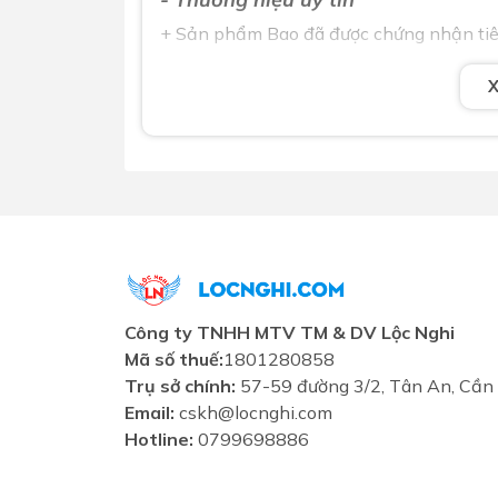
+ Sản phẩm Bao đã được chứng nhận tiê
Công ty TNHH MTV TM & DV Lộc Nghi
Mã số thuế:
1801280858
Trụ sở chính:
57-59 đường 3/2, Tân An, Cần
Email:
cskh@locnghi.com
Hotline:
0799698886