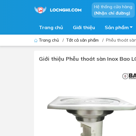
Hệ thống cửa hàng
(Nhận chỉ đường)
Trang chủ
Giới thiệu
Sản phẩm
Trang chủ
/
Tất cả sản phẩm
/
Phễu thoát sàn
Giới thiệu Phễu thoát sàn Inox Bao L
Bồn cầu
Bồn t
Thiết bị nhà tiểu
Phòng
Lavabo - Chậu rửa mặt
Sen t
Vòi lavabo
Vòi s
Vòi chậu - vòi hồ - vòi gắn tường
Máy t
Máy sấy tay
Phụ k
Lavabo tủ - Lavabo kính
Chậu 
Sen t