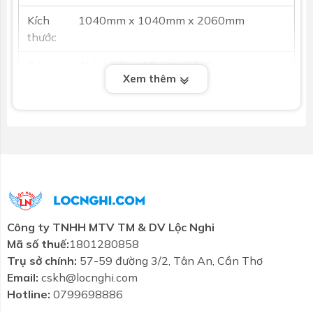
Kích
1040mm x 1040mm x 2060mm
thước
Bảo
Chính hãng 02 năm bởi Euroca
Xem thêm
hành
Phụ
Bao gồm bộ xả thoát nước, khay đế,
kiện
khung kiếng cường lực.
Chọn chất liệu
+ Chất liệu Acrylic: Nhựa thủy tinh độ bền cao
Công ty TNHH MTV TM & DV Lộc Nghi
Mã số thuế:
1801280858
+ Chất liệu Milk Pearl
Trụ sở chính:
57-59 đường 3/2, Tân An, Cần Thơ
+ Chất liệu Galaxy: Siêu trắng kim tuyến
Email:
cskh@locnghi.com
Hotline:
0799698886