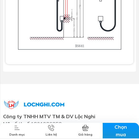
Combo tiết
Thương hiệu
Liên hệ
Tin tức
kiệm
Công ty TNHH MTV TM & DV Lộc Nghi
Mã số thuế:
1801280858
Chọn
Trụ sở chính:
57-59 đường 3/2, Tân An, Cần Thơ
mua
Danh mục
Liên hệ
Giỏ hàng
Email:
cskh@locnghi.com