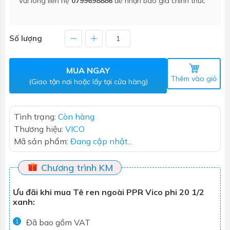
Vui lòng liên hệ
0799698886
để nhận báo giá chính thức
Số lượng
MUA NGAY
Thêm vào giỏ
(Giao tận nơi hoặc lấy tại cửa hàng)
Tình trạng:
Còn hàng
Thương hiệu:
VICO
Mã sản phẩm:
Đang cập nhật...
Chương trình KM
Ưu đãi khi mua Tê ren ngoài PPR Vico phi 20 1/2
xanh:
Đã bao gồm VAT
1