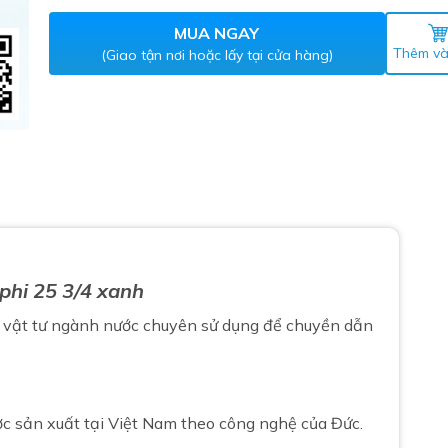
Máy nước nóng gián tiếp
ắm
MUA NGAY
Thêm và
(Giao tận nơi hoặc lấy tại cửa hàng)
thiết bị vệ sinh Lộc Nghi lựa
phi 25 3/4 xanh
bồn cầu nhà trọ giá rẻ
thiết bị vệ sinh chính hãng
à
vật tư ngành nước
chuyên sử dụng để chuyền dẫn
 Máy nước nóng năng lượng
ời
thiết bị vệ sinh cao cấp
ợc sản xuất tại Việt Nam theo công nghệ của Đức.