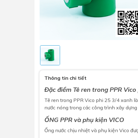
Sen t
Phụ kiện nhà vệ sinh
Combo 
Thông tin chi tiết
chọn
Gương nhà vệ sinh - nhà tắm
Đặc điểm Tê ren trong PPR Vico 
Combo 
Máy sấy tay
Combo 
Tê ren trong PPR Vico phi 25 3/4 xanh l
Nắp bồn cầu
nước nóng trong các công trình xây dựng
Combo
Nắp điện tử
mặt tr
ỐNG PPR và phụ kiện VICO
Combo 
Ống nước chịu nhiệt và phụ kiện Vico đư