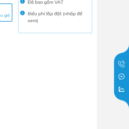
Đã bao gồm VAT
1
Tủ lạnh
Biểu phí lắp đặt (nhấp để
2
o giỏ
Máy rửa chén
xem)
Nồi chiên không dầu
Nồi cơm điện
Gia dụng
Dịch Vụ Lắp Đặt Thiết Bị Nhà Bếp
Lộc Nghi Cần Thơ – Chuyên
Nghiệp và Tận Tâm
Dịch Vụ Lắp Đặt Thiết Bị Ngành
Nước Lộc Nghi Cần Thơ – Chuyên
Nghiệp & Uy Tín
Dịch Vụ Lắp Đặt Sen Vòi và Phụ
Kiện Nhà Tắm Lộc Nghi Cần Thơ –
Chuyên Nghiệp và Tận Tâm