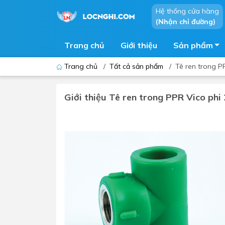
Hệ thống cửa hàng
(Nhận chỉ đường)
Trang chủ
Giới thiệu
Sản phẩm
Trang chủ
/
Tất cả sản phẩm
/
Tê ren trong P
Giới thiệu Tê ren trong PPR Vico phi
Bồn cầu
Bồn t
Thiết bị nhà tiểu
Phòng
Lavabo - Chậu rửa mặt
Sen t
Vòi lavabo
Vòi s
Vòi chậu - vòi hồ - vòi gắn tường
Máy t
Máy sấy tay
Phụ k
Lavabo tủ - Lavabo kính
Chậu 
Sen t