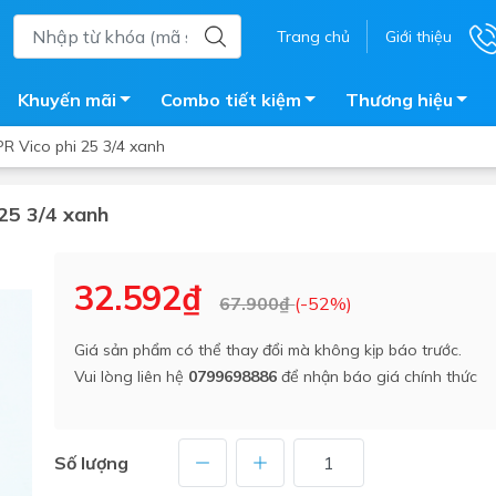
Trang chủ
Giới thiệu
Khuyến mãi
Combo tiết kiệm
Thương hiệu
PR Vico phi 25 3/4 xanh
 25 3/4 xanh
ắm
Bồn nước
 tắm kính
Máy nước nóng năng lượng 
32.592₫
67.900₫
(-52%)
trời
ắm đứng
Bồn bảo ôn
en tắm
Giá sản phẩm có thể thay đổi mà không kịp báo trước.
Bồn nhựa tự hoại
Vui lòng liên hệ
0799698886
để nhận báo giá chính thức
ắm nước nóng điện
Máy bơm tăng áp
iện nhà tắm
Vòi pha nóng lạnh
giặt
Số lượng
Vật tư
ắm âm tường