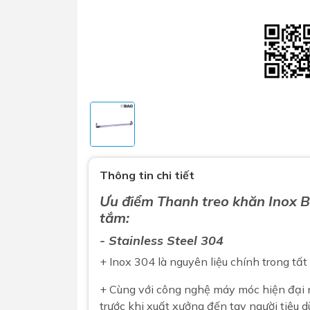
Sen t
Phụ kiện nhà vệ sinh
Combo 
Thông tin chi tiết
chọn
Gương nhà vệ sinh - nhà tắm
Ưu điểm
Thanh treo khăn
Inox
B
Combo 
Máy sấy tay
tắm:
Combo 
Nắp bồn cầu
- Stainless Steel 304
Combo
Nắp điện tử
+ Inox 304 là nguyên liệu chính trong tấ
mặt tr
Combo 
+ Cùng với công nghệ máy móc hiện đại
trước khi xuất xưởng đến tay người tiêu d