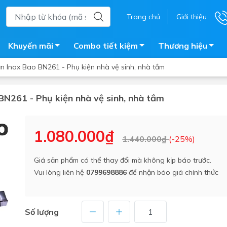
Trang chủ
Giới thiệu
Khuyến mãi
Combo tiết kiệm
Thương hiệu
n Inox Bao BN261 - Phụ kiện nhà vệ sinh, nhà tắm
BN261 - Phụ kiện nhà vệ sinh, nhà tắm
ắm
Bồn nước
 tắm kính
Máy nước nóng năng lượng 
1.080.000₫
1.440.000₫
(-25%)
trời
ắm đứng
Bồn bảo ôn
en tắm
Giá sản phẩm có thể thay đổi mà không kịp báo trước.
Bồn nhựa tự hoại
Vui lòng liên hệ
0799698886
để nhận báo giá chính thức
ắm nước nóng điện
Máy bơm tăng áp
iện nhà tắm
Vòi pha nóng lạnh
giặt
Số lượng
Vật tư
ắm âm tường