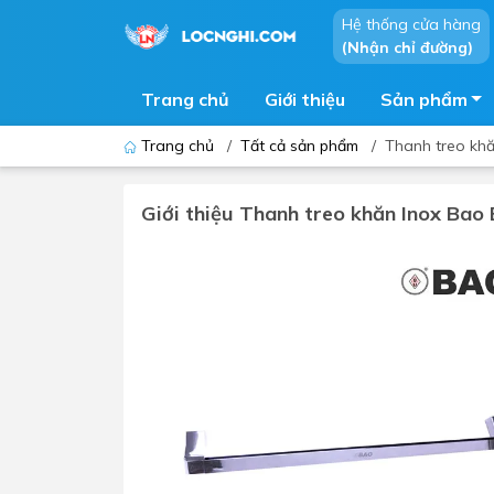
Hệ thống cửa hàng
(Nhận chỉ đường)
Trang chủ
Giới thiệu
Sản phẩm
Trang chủ
/
Tất cả sản phẩm
/
Thanh treo khă
Giới thiệu Thanh treo khăn Inox Bao 
Bồn cầu
Bồn t
Thiết bị nhà tiểu
Phòng
Lavabo - Chậu rửa mặt
Sen t
Vòi lavabo
Vòi s
Vòi chậu - vòi hồ - vòi gắn tường
Máy t
Máy sấy tay
Phụ k
Lavabo tủ - Lavabo kính
Chậu 
Sen t