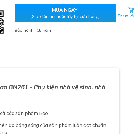
Máy nước nóng gián tiếp
ắm
MUA NGAY
Thêm và
(Giao tận nơi hoặc lấy tại cửa hàng)
Bảo hành : 05 năm
thiết bị vệ sinh Lộc Nghi lựa
ao
BN261
- Phụ kiện nhà vệ sinh, nhà
bồn cầu nhà trọ giá rẻ
thiết bị vệ sinh chính hãng
 Máy nước nóng năng lượng
t cả các sản phẩm Bao.
ời
thiết bị vệ sinh cao cấp
 nên độ bóng sáng của sản phẩm luôn đạt chuẩn
ùng.