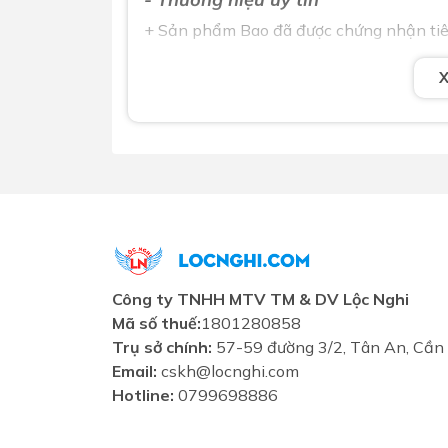
+ Sản phẩm Bao đã được chứng nhận tiê
Công ty TNHH MTV TM & DV Lộc Nghi
Mã số thuế:
1801280858
Trụ sở chính:
57-59 đường 3/2, Tân An, Cần
Email:
cskh@locnghi.com
Hotline:
0799698886