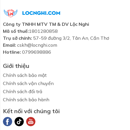
Công ty TNHH MTV TM & DV Lộc Nghi
Mã số thuế:
1801280858
Trụ sở chính:
57-59 đường 3/2, Tân An, Cần Thơ
Email:
cskh@locnghi.com
Hotline:
0799698886
Giới thiệu
Chính sách bảo mật
Chính sách vận chuyển
Chính sách đổi trả
Chính sách bảo hành
Kết nối với chúng tôi
Combo tiết
Thương hiệu
Liên hệ
Tin tức
kiệm