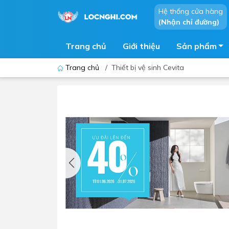
Hệ thống cửa hàng
(Nhận chỉ đường)
Trang chủ
Giới thiệu
Sản phẩm
Trang chủ
/
Thiết bị vệ sinh Cevita
Bồn cầu
Bồn t
Thiết bị nhà tiểu
Phòng
Lavabo - Chậu rửa mặt
Sen t
Vòi lavabo
Vòi s
Vòi chậu - vòi hồ - vòi gắn tường
Máy t
Máy sấy tay
Phụ k
Lavabo tủ - Lavabo kính
Chậu 
Sen t