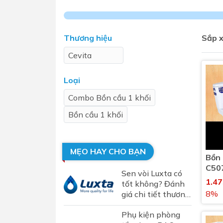
Sen t
Thương hiệu
Sắp x
Cevita
Loại
Combo Bồn cầu 1 khối
Bồn cầu 1 khối
Phụ kiện nhà vệ sinh
Combo 
chọn
Gương nhà vệ sinh - nhà tắm
Combo 
Máy sấy tay
MẸO HAY CHO BẠN
Bồn 
Combo 
Nắp bồn cầu
C50
Sen vòi Luxta có
Combo
Nắp điện tử
1.4
tốt không? Đánh
mặt tr
8%
giá chi tiết thương
hiệu sen vòi Luxta
Combo 
Phụ kiện phòng
tại Việt Nam