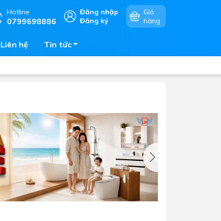
Hotline
Đăng nhập
Giỏ
0799698886
Đăng ký
hàng
Liên hệ
Tin tức
Chậu rửa chén
mặt
Bếp điện - bếp từ âm bàn
Vòi chậu rửa chén
Bếp gas âm bàn
Máy hút khói - hút mùi
Lò vi sóng - lò nướng - lò hấp
Phụ kiện nhà bếp
Tủ bảo quản rượu