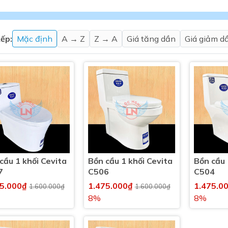
Máy nước nóng gián tiếp
ắm
ếp:
Mặc định
A → Z
Z → A
Giá tăng dần
Giá giảm d
thiết bị vệ sinh Lộc Nghi lựa
bồn cầu nhà trọ giá rẻ
cầu 1 khối Cevita
Bồn cầu 1 khối Cevita
Bồn cầu 
thiết bị vệ sinh chính hãng
7
C506
C504
 Máy nước nóng năng lượng
75.000₫
1.475.000₫
1.475.0
1.600.000₫
1.600.000₫
ời
8%
8%
thiết bị vệ sinh cao cấp