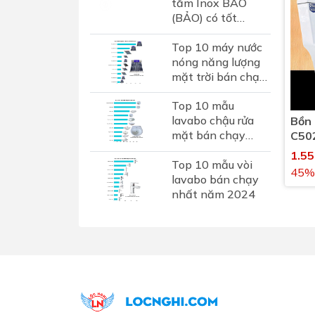
tắm Inox BAO
(BẢO) có tốt
không? Đánh giá
Top 10 máy nước
chi tiết thương
nóng năng lượng
hiệu phụ kiện inox
mặt trời bán chạy
hơn...
nhất 2024
Top 10 mẫu
lavabo chậu rửa
Bồn 
mặt bán chạy
C50
nhất năm 2024
1.5
Top 10 mẫu vòi
45%
lavabo bán chạy
nhất năm 2024