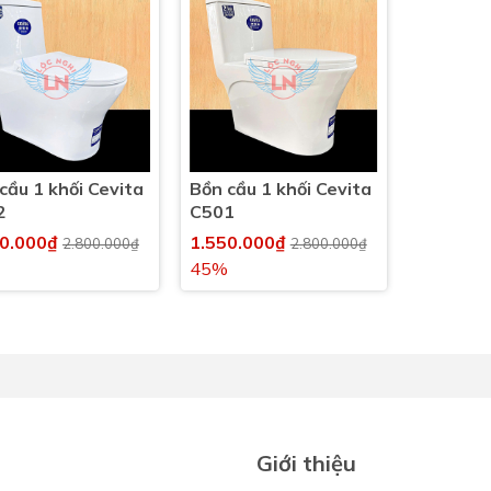
cầu 1 khối Cevita
Bồn cầu 1 khối Cevita
2
C501
50.000₫
1.550.000₫
2.800.000₫
2.800.000₫
45%
Giới thiệu