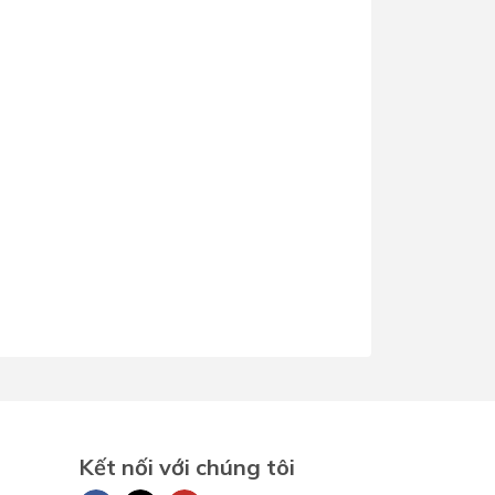
Dịch Vụ Lắp Đặt Bồn Cầu &
Lavabo Lộc Nghi Cần Thơ –
Chuyên Nghiệp & Tận Tâm
Kết nối với chúng tôi