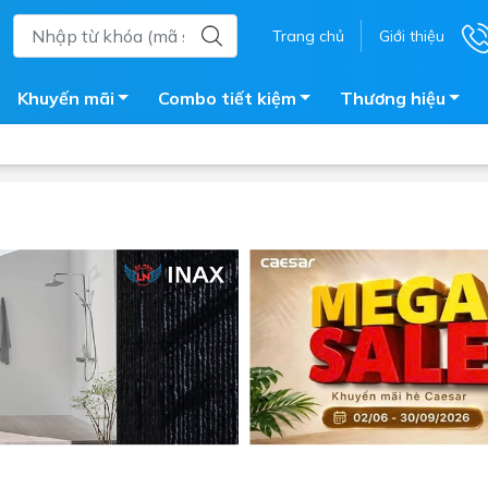
Trang chủ
Giới thiệu
Khuyến mãi
Combo tiết kiệm
Thương hiệu
ắm
Bồn nước
 tắm kính
Máy nước nóng năng lượng 
trời
ắm đứng
Bồn bảo ôn
en tắm
Bồn nhựa tự hoại
ắm nước nóng điện
Máy bơm tăng áp
iện nhà tắm
Vòi pha nóng lạnh
giặt
Vật tư
ắm âm tường