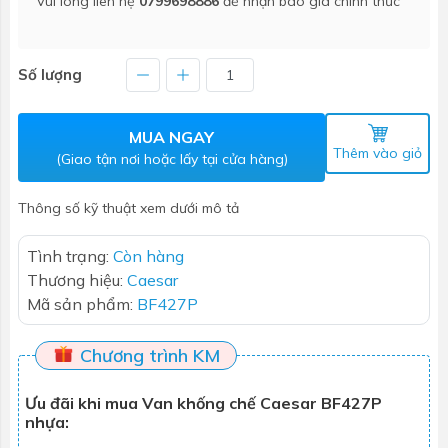
Vui lòng liên hệ
0799698886
để nhận báo giá chính thức
Số lượng
MUA NGAY
Thêm vào giỏ
(Giao tận nơi hoặc lấy tại cửa hàng)
Thông số kỹ thuật xem dưới mô tả
Tình trạng:
Còn hàng
Thương hiệu:
Caesar
Mã sản phẩm:
BF427P
Chương trình KM
Ưu đãi khi mua Van khống chế Caesar BF427P
nhựa: