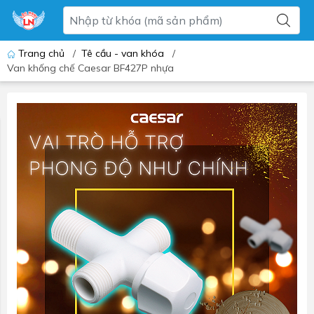
Trang chủ
/
Tê cầu - van khóa
/
Van khống chế Caesar BF427P nhựa