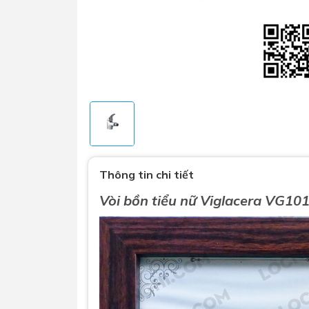
Sen t
Phụ kiện nhà vệ sinh
Combo 
Thông tin chi tiết
chọn
Gương nhà vệ sinh - nhà tắm
Vòi bồn tiểu nữ Viglacera VG10
Combo 
Máy sấy tay
Combo 
Nắp bồn cầu
Combo
Nắp điện tử
mặt tr
Combo 