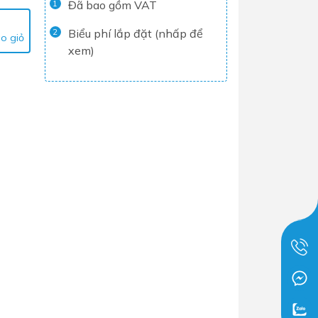
Đã bao gồm VAT
1
Tủ lạnh
Biểu phí lắp đặt (nhấp để
2
o giỏ
Máy rửa chén
xem)
Nồi chiên không dầu
Nồi cơm điện
Gia dụng
Dịch Vụ Lắp Đặt Thiết Bị Nhà Bếp
Lộc Nghi Cần Thơ – Chuyên
Nghiệp và Tận Tâm
Dịch Vụ Lắp Đặt Thiết Bị Ngành
Nước Lộc Nghi Cần Thơ – Chuyên
Nghiệp & Uy Tín
Dịch Vụ Lắp Đặt Sen Vòi và Phụ
Kiện Nhà Tắm Lộc Nghi Cần Thơ –
Chuyên Nghiệp và Tận Tâm