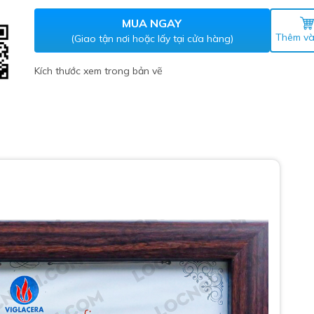
Máy nước nóng gián tiếp
ắm
MUA NGAY
Thêm và
(Giao tận nơi hoặc lấy tại cửa hàng)
Kích thước xem trong bản vẽ
thiết bị vệ sinh Lộc Nghi lựa
1
bồn cầu nhà trọ giá rẻ
thiết bị vệ sinh chính hãng
 Máy nước nóng năng lượng
ời
thiết bị vệ sinh cao cấp