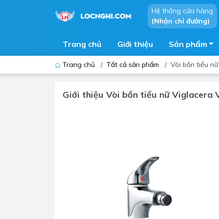
Hệ thống cửa hàng
(Nhận chỉ đường)
Trang chủ
Giới thiệu
Sản phẩm
Trang chủ
/
Tất cả sản phẩm
/
Vòi bồn tiểu n
Giới thiệu Vòi bồn tiểu nữ Viglacera
Bồn cầu
Bồn t
Thiết bị nhà tiểu
Phòng
Lavabo - Chậu rửa mặt
Sen t
Vòi lavabo
Vòi s
Vòi chậu - vòi hồ - vòi gắn tường
Máy t
Máy sấy tay
Phụ k
Lavabo tủ - Lavabo kính
Chậu 
Sen t