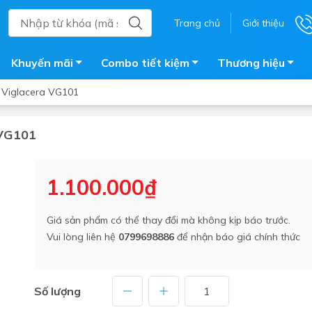
Trang chủ
Giới thiệu
Khuyến mãi
Combo tiết kiệm
Thương hiệu
ữ Viglacera VG101
 VG101
ắm
Bồn nước
 tắm kính
Máy nước nóng năng lượng 
1.100.000₫
trời
ắm đứng
Bồn bảo ôn
en tắm
Giá sản phẩm có thể thay đổi mà không kịp báo trước.
Bồn nhựa tự hoại
Vui lòng liên hệ
0799698886
để nhận báo giá chính thức
ắm nước nóng điện
Máy bơm tăng áp
iện nhà tắm
Vòi pha nóng lạnh
giặt
Số lượng
Vật tư
ắm âm tường