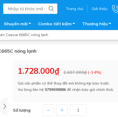
Trang chủ
Giới thiệu
Khuyến mãi
Combo tiết kiệm
Thương hiệu
hén Caesar K665C nóng lạnh
 K665C nóng lạnh
ắm
Bồn nước
 tắm kính
Máy nước nóng năng lượng 
1.728.000₫
2.607.000₫
(-34%)
trời
ắm đứng
Bồn bảo ôn
en tắm
Giá sản phẩm có thể thay đổi mà không kịp báo trước.
Bồn nhựa tự hoại
Vui lòng liên hệ
0799698886
để nhận báo giá chính thức
ắm nước nóng điện
Máy bơm tăng áp
iện nhà tắm
Vòi pha nóng lạnh
giặt
Số lượng
Vật tư
ắm âm tường