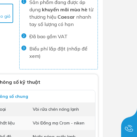
Sản phẩm đang được áp
1
Tủ lạnh
dụng
khuyến mãi mùa hè
từ
o giỏ
thương hiệu
Caesar
nhanh
Máy rửa chén
tay số lượng có hạn
Nồi chiên không dầu
Đã bao gồm VAT
2
Nồi cơm điện
Gia dụng
Biểu phí lắp đặt (nhấp để
3
xem)
Dịch Vụ Lắp Đặt Thiết Bị Nhà Bếp
Lộc Nghi Cần Thơ – Chuyên
hông số kỹ thuật
Nghiệp và Tận Tâm
Dịch Vụ Lắp Đặt Thiết Bị Ngành
ông số chung
Nước Lộc Nghi Cần Thơ – Chuyên
oại
Vòi rửa chén nóng lạnh
Nghiệp & Uy Tín
Dịch Vụ Lắp Đặt Sen Vòi và Phụ
hất liệu
Vòi Đồng mạ Crom - niken
Kiện Nhà Tắm Lộc Nghi Cần Thơ –
Chuyên Nghiệp và Tận Tâm
hế độ
Nước nóng, nước lạnh