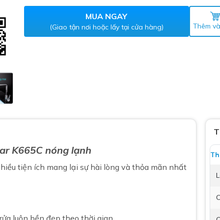
Máy nước nóng gián tiếp
ắm
MUA NGAY
Thêm và
(Giao tận nơi hoặc lấy tại cửa hàng)
thiết bị vệ sinh Lộc Nghi lựa
T
bồn cầu nhà trọ giá rẻ
ar K665C nóng lạnh
Th
thiết bị vệ sinh chính hãng
hiều tiện ích mang lại sự hài lòng và thỏa mãn nhất
 Máy nước nóng năng lượng
L
ời
C
thiết bị vệ sinh cao cấp
rửa luôn bền đẹp theo thời gian
C