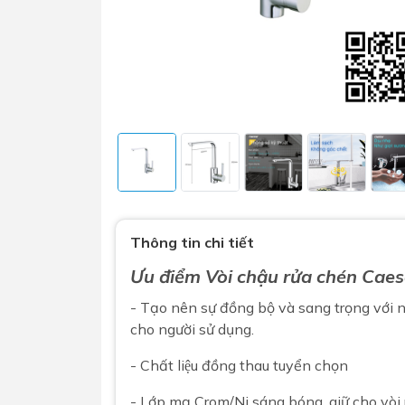
Sen t
Phụ kiện nhà vệ sinh
Combo 
chọn
Gương nhà vệ sinh - nhà tắm
Thông tin chi tiết
Combo 
Máy sấy tay
Ưu điểm
Vòi chậu rửa chén
Caes
Combo 
Nắp bồn cầu
- Tạo nên sự đồng bộ và sang trọng với n
Combo
Nắp điện tử
cho người sử dụng.
mặt tr
- Chất liệu đồng thau tuyển chọn
Combo 
- Lớp mạ Crom/Ni sáng bóng, giữ cho vòi 