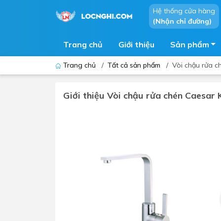
Hệ thống cửa hàng
(Nhận chỉ đường)
Trang chủ
Giới thiệu
Sản phẩm
Trang chủ
/
Tất cả sản phẩm
/
Vòi chậu rửa c
Giới thiệu Vòi chậu rửa chén Caesar
Bồn cầu
Bồn t
Thiết bị nhà tiểu
Phòng
Lavabo - Chậu rửa mặt
Sen t
Vòi lavabo
Vòi s
Vòi chậu - vòi hồ - vòi gắn tường
Máy t
Máy sấy tay
Phụ k
Lavabo tủ - Lavabo kính
Chậu 
Sen t