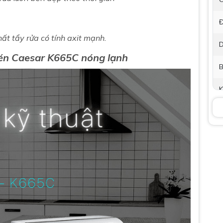
Đ
́t tẩy rửa có tính axit mạnh.
D
hén
Caesar
K665C
nóng lạnh
B
K
P
t
B