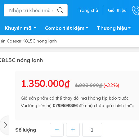
Trang chủ
Giới thiệu
Khuyến mãi
Combo tiết kiệm
Thương hiệu
hén Caesar K815C nóng lạnh
 K815C nóng lạnh
ắm
Bồn nước
 tắm kính
Máy nước nóng năng lượng 
1.350.000₫
1.998.000₫
(-32%)
trời
ắm đứng
Bồn bảo ôn
en tắm
Giá sản phẩm có thể thay đổi mà không kịp báo trước.
Bồn nhựa tự hoại
Vui lòng liên hệ
0799698886
để nhận báo giá chính thức
ắm nước nóng điện
Máy bơm tăng áp
iện nhà tắm
Vòi pha nóng lạnh
giặt
Số lượng
Vật tư
ắm âm tường