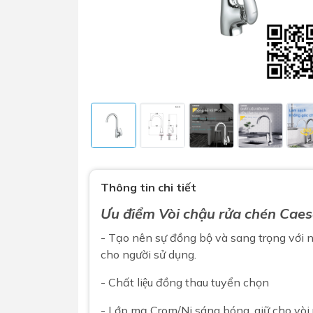
Sen t
Phụ kiện nhà vệ sinh
Combo 
chọn
Gương nhà vệ sinh - nhà tắm
Thông tin chi tiết
Combo 
Máy sấy tay
Ưu điểm
Vòi chậu rửa chén
Caes
Combo 
Nắp bồn cầu
- Tạo nên sự đồng bộ và sang trọng với n
Combo
Nắp điện tử
cho người sử dụng.
mặt tr
- Chất liệu đồng thau tuyển chọn
Combo 
- Lớp mạ Crom/Ni sáng bóng, giữ cho vòi 