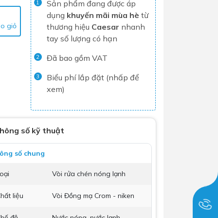
Sản phẩm đang được áp
1
Tủ lạnh
dụng
khuyến mãi mùa hè
từ
o giỏ
thương hiệu
Caesar
nhanh
Máy rửa chén
tay số lượng có hạn
Nồi chiên không dầu
Đã bao gồm VAT
2
Nồi cơm điện
Gia dụng
Biểu phí lắp đặt (nhấp để
3
xem)
Dịch Vụ Lắp Đặt Thiết Bị Nhà Bếp
Lộc Nghi Cần Thơ – Chuyên
hông số kỹ thuật
Nghiệp và Tận Tâm
Dịch Vụ Lắp Đặt Thiết Bị Ngành
ông số chung
Nước Lộc Nghi Cần Thơ – Chuyên
oại
Vòi rửa chén nóng lạnh
Nghiệp & Uy Tín
Dịch Vụ Lắp Đặt Sen Vòi và Phụ
hất liệu
Vòi Đồng mạ Crom - niken
Kiện Nhà Tắm Lộc Nghi Cần Thơ –
Chuyên Nghiệp và Tận Tâm
hế độ
Nước nóng, nước lạnh