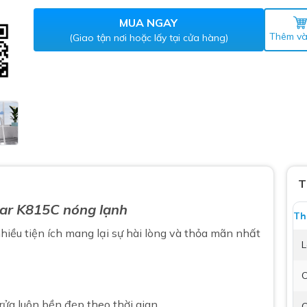
Máy nước nóng gián tiếp
ắm
MUA NGAY
Thêm và
(Giao tận nơi hoặc lấy tại cửa hàng)
thiết bị vệ sinh Lộc Nghi lựa
T
bồn cầu nhà trọ giá rẻ
ar K815C nóng lạnh
Th
thiết bị vệ sinh chính hãng
hiều tiện ích mang lại sự hài lòng và thỏa mãn nhất
 Máy nước nóng năng lượng
L
ời
C
thiết bị vệ sinh cao cấp
rửa luôn bền đẹp theo thời gian
C