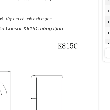
Đ
́t tẩy rửa có tính axit mạnh.
D
hén
Caesar
K815C
nóng lạnh
B
K
P
t
B