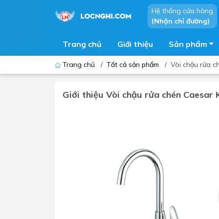
Hệ thống cửa hàng
(Nhận chỉ đường)
Trang chủ
Giới thiệu
Sản phẩm
Trang chủ
/
Tất cả sản phẩm
/
Vòi chậu rửa c
Giới thiệu Vòi chậu rửa chén Caesar
Bồn cầu
Bồn t
Thiết bị nhà tiểu
Phòng
Lavabo - Chậu rửa mặt
Sen t
Vòi lavabo
Vòi s
Vòi chậu - vòi hồ - vòi gắn tường
Máy t
Máy sấy tay
Phụ k
Lavabo tủ - Lavabo kính
Chậu 
Sen t