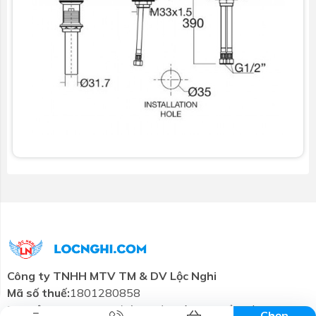
Combo tiết
Thương hiệu
Liên hệ
Tin tức
kiệm
Công ty TNHH MTV TM & DV Lộc Nghi
Mã số thuế:
1801280858
Trụ sở chính:
57-59 đường 3/2, Tân An, Cần Thơ
Chọn