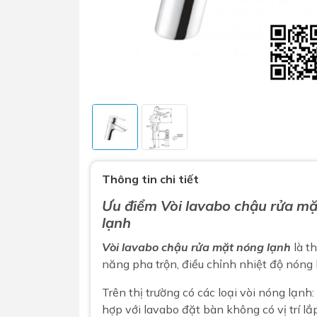
Sen t
Phụ kiện nhà vệ sinh
Combo 
Thông tin chi tiết
chọn
Gương nhà vệ sinh - nhà tắm
Ưu điểm Vòi lavabo chậu rửa 
Combo 
Máy sấy tay
lạnh
Combo 
Nắp bồn cầu
Vòi lavabo chậu rửa mặt nóng lạnh
là t
Combo
Nắp điện tử
năng pha trộn, điều chỉnh nhiệt độ nóng
mặt tr
Combo 
Trên thị trường có các loại vòi nóng lạnh: 
hợp với lavabo đặt bàn không có vị trí lắ