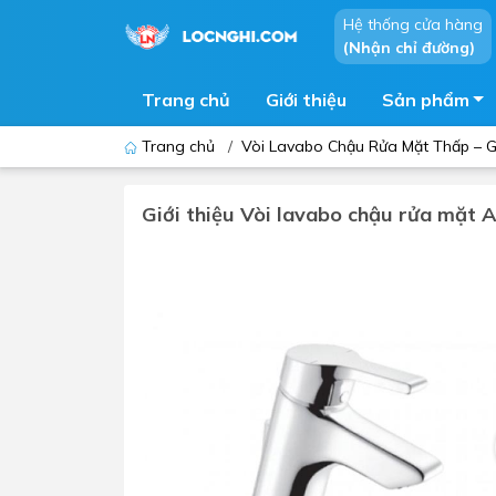
Hệ thống cửa hàng
(Nhận chỉ đường)
Trang chủ
Giới thiệu
Sản phẩm
Trang chủ
/
Vòi Lavabo Chậu Rửa Mặt Thấp – Gi
Giới thiệu Vòi lavabo chậu rửa mặt
Bồn cầu
Bồn t
Thiết bị nhà tiểu
Phòng
Lavabo - Chậu rửa mặt
Sen t
Vòi lavabo
Vòi s
Vòi chậu - vòi hồ - vòi gắn tường
Máy t
Máy sấy tay
Phụ k
Lavabo tủ - Lavabo kính
Chậu 
Sen t