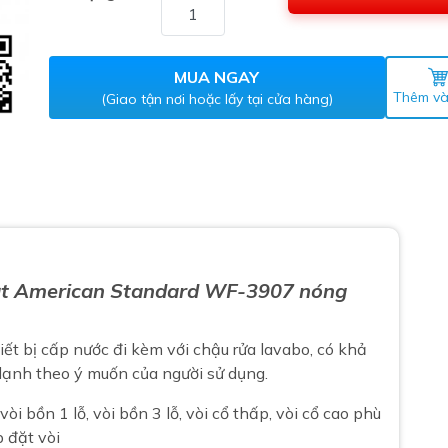
Máy nước nóng gián tiếp
ắm
MUA NGAY
Thêm và
(Giao tận nơi hoặc lấy tại cửa hàng)
thiết bị vệ sinh Lộc Nghi lựa
mặt American Standard WF-3907 nóng
bồn cầu nhà trọ giá rẻ
thiết bị vệ sinh chính hãng
hiết bị cấp nước đi kèm với
chậu rửa lavabo
, có khả
 Máy nước nóng năng lượng
 lạnh theo ý muốn của người sử dụng.
ời
thiết bị vệ sinh cao cấp
vòi bồn 1 lỗ, vòi bồn 3 lỗ, vòi cổ thấp, vòi cổ cao phù
p đặt vòi