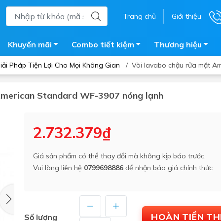
Trang chủ
Giới thiệu
Khuyến mãi
Combo tiết kiệm
Thương hiệu
ải Pháp Tiện Lợi Cho Mọi Không Gian
/
Vòi lavabo chậu rửa mặt A
 American Standard WF-3907 nóng lạnh
ắm
Bồn nước
 tắm kính
Máy nước nóng năng lượng 
2.732.379₫
trời
ắm đứng
Bồn bảo ôn
en tắm
Giá sản phẩm có thể thay đổi mà không kịp báo trước.
Bồn nhựa tự hoại
Vui lòng liên hệ
0799698886
để nhận báo giá chính thức
ắm nước nóng điện
Máy bơm tăng áp
iện nhà tắm
Vòi pha nóng lạnh
giặt
Vật tư
HOÀN TIỀN T
Số lượng
ắm âm tường