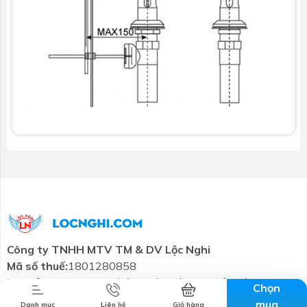
Combo tiết
Thương hiệu
Liên hệ
Tin tức
kiệm
Công ty TNHH MTV TM & DV Lộc Nghi
Mã số thuế:
1801280858
Trụ sở chính:
57-59 đường 3/2, Tân An, Cần Thơ
Chọn
Email:
cskh@locnghi.com
mua
Danh mục
Liên hệ
Giỏ hàng