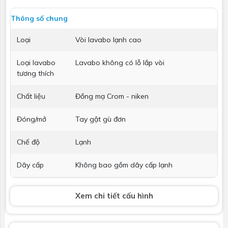
Thông số chung
Loại
Vòi lavabo lạnh cao
Loại lavabo
Lavabo không có lỗ lắp vòi
tương thích
Chất liệu
Đồng mạ Crom - niken
Đóng/mở
Tay gật gù đơn
Chế độ
Lạnh
Dây cấp
Không bao gồm dây cấp lạnh
Bộ xả
Kèm bộ xả nhấn
Xem chi tiết cấu hình
Phụ kiện kèm
Phụ kiện lắp đặt
theo