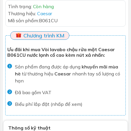
Tình trạng:
Còn hàng
Thương hiệu:
Caesar
Mã sản phẩm:
B061CU
Chương trình KM
Ưu đãi khi mua Vòi lavabo chậu rửa mặt Caesar
B061CU nước lạnh cổ cao kèm nút xả nhấn:
Sản phẩm đang được áp dụng
khuyến mãi mùa
1
hè
từ thương hiệu
Caesar
nhanh tay số lượng có
hạn
Đã bao gồm VAT
2
Biểu phí lắp đặt (nhấp để xem)
3
Thông số kỹ thuật