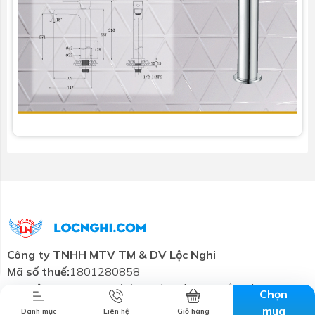
Combo tiết
Thương hiệu
Liên hệ
Tin tức
kiệm
Công ty TNHH MTV TM & DV Lộc Nghi
Mã số thuế:
1801280858
Trụ sở chính:
57-59 đường 3/2, Tân An, Cần Thơ
Chọn
Email:
cskh@locnghi.com
mua
Danh mục
Liên hệ
Giỏ hàng