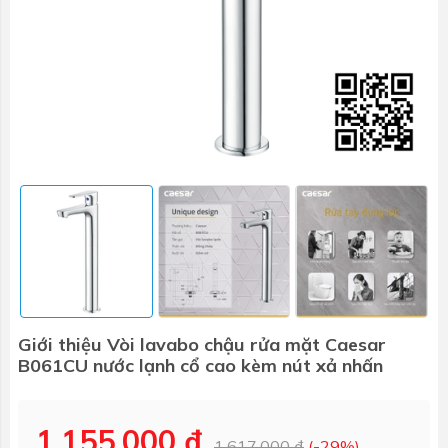
Giới thiệu Vòi lavabo chậu rửa mặt Caesar
B061CU nước lạnh cổ cao kèm nút xả nhấn
1.155.000 ₫
1.617.000 ₫
(-29%)