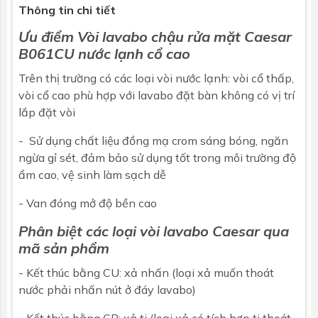
Thông tin chi tiết
Kích thước
H=316 x H1=271 x L=109 mm
Ưu điểm
Vòi lavabo chậu rửa mặt
Caesar
B061CU nước lạnh cổ cao
Bảo hành
Nhấp để xem chính sách bảo hành
Trên thị trường có các loại
vòi nước lạnh
: vòi cổ thấp,
vòi cổ cao phù hợp với lavabo đặt bàn không có vị trí
lắp đặt vòi
- Sử dụng chất liệu đồng mạ crom sáng bóng, ngăn
ngừa gỉ sét, đảm bảo sử dụng tốt trong môi trường độ
ẩm cao, vệ sinh làm sạch dễ
- Van đóng mở độ bền cao
Phân biệt các loại vòi lavabo Caesar qua
mã sản phẩm
- Kết thúc bằng CU: xả nhấn (loại xả muốn thoát
nước phải nhấn nút ở đáy lavabo)
- Kết thúc bằng CP: xả ti (loại xả có tích hợp ti thoát